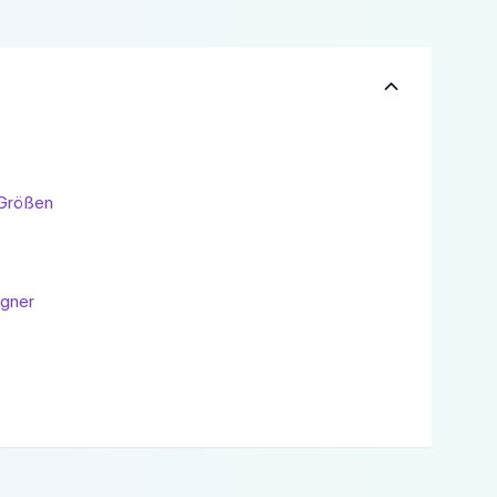
-Größen
igner