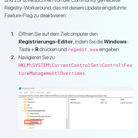
und 25H2 versucht ein von der Community gemeldeter
Registry-Workaround, das mit diesem Update eingeführte
Feature-Flag zu deaktivieren:
Öffnen Sie auf dem Zielcomputer den
Registrierungs-Editor
, indem Sie die
Windows
-
Taste +
R
drücken und
eingeben.
regedit.exe
Navigieren Sie zu
HKLM\SYSTEM\CurrentControlSet\Control\Fea
.
tureManagement\Overrides