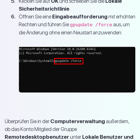
Klicken Sie auf
OK
und schließen Sie die
Lokale
Sicherheitsrichtlinie
.
Öffnen Sie eine
Eingabeaufforderung
mit erhöhten
Rechten und führen Sie
aus, um
gpupdate /force
die Änderung ohne einen Neustart anzuwenden.
Überprüfen Sie in der
Computerverwaltung
außerdem,
ob das Konto Mitglied der Gruppe
Remotedesktopbenutzer
unter
Lokale Benutzer und