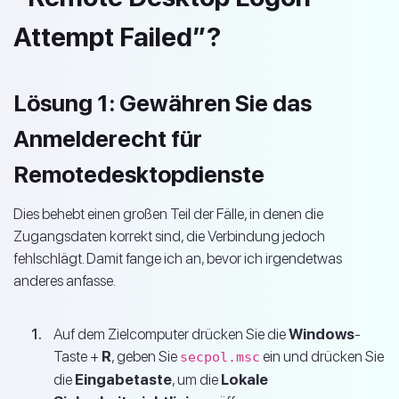
Attempt Failed”?
Lösung 1: Gewähren Sie das
Anmelderecht für
Remotedesktopdienste
Dies behebt einen großen Teil der Fälle, in denen die
Zugangsdaten korrekt sind, die Verbindung jedoch
fehlschlägt. Damit fange ich an, bevor ich irgendetwas
anderes anfasse.
Auf dem Zielcomputer drücken Sie die
Windows
-
Taste +
R
, geben Sie
ein und drücken Sie
secpol.msc
die
Eingabetaste
, um die
Lokale