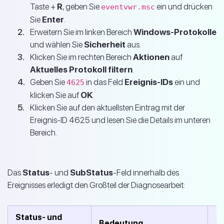
Taste +
R
, geben Sie
ein und drücken
eventvwr.msc
Sie
Enter
.
Erweitern Sie im linken Bereich
Windows-Protokolle
und wählen Sie
Sicherheit
aus.
Klicken Sie im rechten Bereich
Aktionen
auf
Aktuelles Protokoll filtern
.
Geben Sie
in das Feld
Ereignis-IDs
ein und
4625
klicken Sie auf
OK
.
Klicken Sie auf den aktuellsten Eintrag mit der
Ereignis-ID 4625 und lesen Sie die Details im unteren
Bereich.
Das
Status
- und
SubStatus
-Feld innerhalb des
Ereignisses erledigt den Großteil der Diagnosearbeit:
Status- und
Bedeutung
A