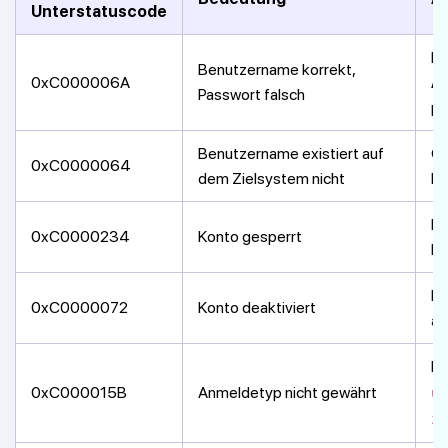
Unterstatuscode
Pa
Benutzername korrekt,
0xC000006A
A
Passwort falsch
pr
Benutzername existiert auf
Ge
0xC0000064
dem Zielsystem nicht
Be
In
0xC0000234
Konto gesperrt
Be
Ko
0xC0000072
Konto deaktiviert
ak
Ma
0xC000015B
Anmeldetyp nicht gewährt
üb
zu