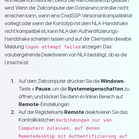
Anmeldeinformationen, bevor der Remotedesktop geladen
wird. Wenn der Zielcomputer den Domänencontroller nicht
erreichen kann, wenn eine CredSSP-Versionsinkompatibilität
vorliegt oder wenn der Kontotyp mit dem NLA-Handshake
nicht kompatibel ist, kann NLA den Authentifizierungs-
Handshake scheitern lassen und auf der Clientseite dieselbe
Meldung
anzeigen. Das
logon attempt failed
vorübergehende Deaktivieren von NLA bestätigt, ob es die
Ursache ist.
Auf dem Zielcomputer drücken Sie die
Windows
-
Taste +
Pause
, um die
Systemeigenschaften
zu
öffnen, und klicken Sie dann im linken Bereich auf
Remote
-Einstellungen.
Auf der Registerkarte
Remote
deaktivieren Sie das
Kontrollkästchen
Verbindungen nur von
Computern zulassen, auf denen
Remotedesktop mit Authentifizierung auf