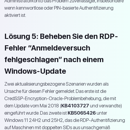
Administratorkonto das Problem zuverlässiger, insbesondere
wenn kennwortlose oder PIN-basierte Authentifizierung
aktiviert ist.
Lösung 5: Beheben Sie den RDP-
Fehler “Anmeldeversuch
fehlgeschlagen” nach einem
Windows-Update
Zwei aktualisierungsbezogene Szenarien wurden als
Ursache für diesen Fehler gemeldet. Das erste ist die
CredSSP-Encryption-Oracle-Problembehebung, die mit
dem Update vom Mai 2018 (
KB4103727
und verwandte)
eingeführt wurde. Das zweite ist
KB5065426
unter
Windows 11 24H2 und 25H2, das die RDP-Authentifizierung
auf Maschinen mit doppelten SIDs aus unsachgemäß