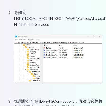
导航到
HKEY_LOCAL_MACHINE\SOFTWARE\Policies\Microsof
NT\Terminal Services
如果此处存在 fDenyTSConnections，请双击它并将