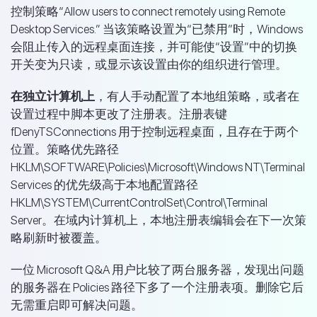
控制策略“Allow users to connect remotely using Remote
Desktop Services.” 当该策略设置为“已禁用”时，Windows
会阻止传入的远程桌面连接，并可能使“设置”中的切换
开关变为只读，或显示该设置由你的组织进行管理。
在独立计算机上
，有人手动配置了本地组策略，或者在
设置过程中脚本更改了注册表。注册表键
fDenyTSConnections 用于控制远程桌面，且存在于两个
位置。策略优先路径
HKLM\SOFTWARE\Policies\Microsoft\Windows NT\Terminal
Services 的优先级高于本地配置路径
HKLM\SYSTEM\CurrentControlSet\Control\Terminal
Server。在域内计算机上，本地注册表编辑会在下一次策
略刷新时被覆盖。
一位 Microsoft Q&A 用户比较了两台服务器，发现出问题
的服务器在 Policies 路径下多了一个注册表项。删除它后
无需重启即可解决问题。