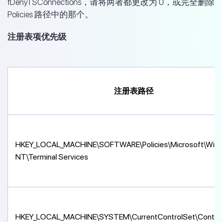
fDenyTSConnections，请将两者都更改为 0，或完全删除
Policies 路径中的那个。
注册表项优先级
注册表路径
HKEY_LOCAL_MACHINE\SOFTWARE\Policies\Microsoft\Win
NT\Terminal Services
HKEY_LOCAL_MACHINE\SYSTEM\CurrentControlSet\Control\