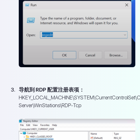
导航到 RDP 配置注册表项：
HKEY_LOCAL_MACHINE\SYSTEM\CurrentControlSet\Con
Server\WinStations\RDP-Tcp