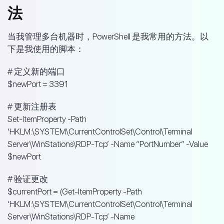
法
当我管理多台机器时，PowerShell 是我常用的方法。以
下是我使用的脚本：
# 定义新的端口
$newPort = 3391
# 更新注册表
Set-ItemProperty -Path
‘HKLM:\SYSTEM\CurrentControlSet\Control\Terminal
Server\WinStations\RDP-Tcp’ -Name “PortNumber” -Value
$newPort
# 验证更改
$currentPort = (Get-ItemProperty -Path
‘HKLM:\SYSTEM\CurrentControlSet\Control\Terminal
Server\WinStations\RDP-Tcp’ -Name