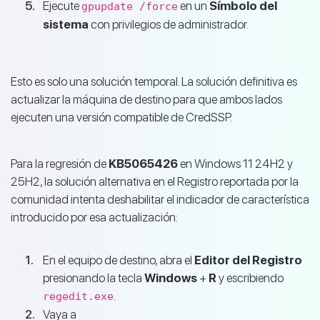
Ejecute
en un
Símbolo del
gpupdate /force
sistema
con privilegios de administrador.
Esto es solo una solución temporal. La solución definitiva es
actualizar la máquina de destino para que ambos lados
ejecuten una versión compatible de CredSSP.
Para la regresión de
KB5065426
en Windows 11 24H2 y
25H2, la solución alternativa en el Registro reportada por la
comunidad intenta deshabilitar el indicador de característica
introducido por esa actualización:
En el equipo de destino, abra el
Editor del Registro
presionando la tecla
Windows
+
R
y escribiendo
.
regedit.exe
Vaya a