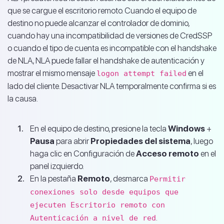
que se cargue el escritorio remoto. Cuando el equipo de
destino no puede alcanzar el controlador de dominio,
cuando hay una incompatibilidad de versiones de CredSSP
o cuando el tipo de cuenta es incompatible con el handshake
de NLA, NLA puede fallar el handshake de autenticación y
mostrar el mismo mensaje
en el
logon attempt failed
lado del cliente. Desactivar NLA temporalmente confirma si es
la causa.
En el equipo de destino, presione la tecla
Windows
+
Pausa
para abrir
Propiedades del sistema
, luego
haga clic en Configuración de
Acceso remoto
en el
panel izquierdo.
En la pestaña
Remoto
, desmarca
Permitir
conexiones solo desde equipos que
ejecuten Escritorio remoto con
.
Autenticación a nivel de red