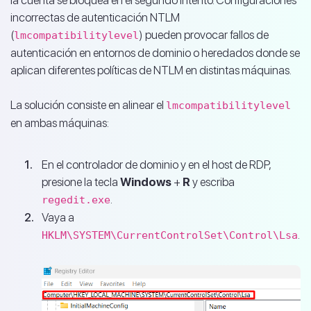
incorrectas de autenticación NTLM
(
) pueden provocar fallos de
lmcompatibilitylevel
autenticación en entornos de dominio o heredados donde se
aplican diferentes políticas de NTLM en distintas máquinas.
La solución consiste en alinear el
lmcompatibilitylevel
en ambas máquinas:
En el controlador de dominio y en el host de RDP,
presione la tecla
Windows
+
R
y escriba
.
regedit.exe
Vaya a
.
HKLM\SYSTEM\CurrentControlSet\Control\Lsa