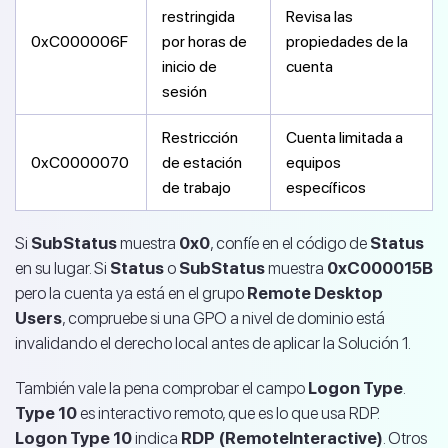
restringida
Revisa las
0xC000006F
por horas de
propiedades de la
inicio de
cuenta
sesión
Restricción
Cuenta limitada a
0xC0000070
de estación
equipos
de trabajo
específicos
Si
SubStatus
muestra
0x0
, confíe en el código de
Status
en su lugar. Si
Status
o
SubStatus
muestra
0xC000015B
pero la cuenta ya está en el grupo
Remote Desktop
Users
, compruebe si una GPO a nivel de dominio está
invalidando el derecho local antes de aplicar la Solución 1.
También vale la pena comprobar el campo
Logon Type
.
Type 10
es interactivo remoto, que es lo que usa RDP.
Logon Type 10
indica
RDP (RemoteInteractive)
. Otros