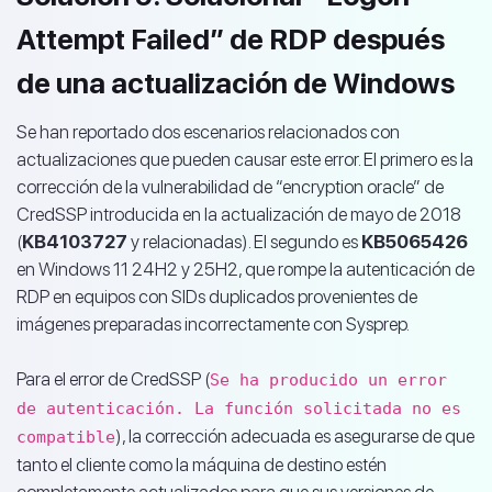
Attempt Failed” de RDP después
de una actualización de Windows
Se han reportado dos escenarios relacionados con
actualizaciones que pueden causar este error. El primero es la
corrección de la vulnerabilidad de “encryption oracle” de
CredSSP introducida en la actualización de mayo de 2018
(
KB4103727
y relacionadas). El segundo es
KB5065426
en Windows 11 24H2 y 25H2, que rompe la autenticación de
RDP en equipos con SIDs duplicados provenientes de
imágenes preparadas incorrectamente con Sysprep.
Para el error de CredSSP (
Se ha producido un error
de autenticación. La función solicitada no es
), la corrección adecuada es asegurarse de que
compatible
tanto el cliente como la máquina de destino estén
completamente actualizados para que sus versiones de