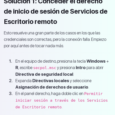
Solución 1: Conceder el derecho
de inicio de sesión de Servicios de
Escritorio remoto
Esto resuelve una gran parte de los casos en los que las
credenciales son correctas, pero la conexión falla. Empiezo
por aquí antes de tocar nada más.
En el equipo de destino, presiona la tecla
Windows
+
R
, escribe
y presiona
Intro
para abrir
secpol.msc
Directiva de seguridad local
.
Expanda
Directivas locales
y seleccione
Asignación de derechos de usuario
.
En el panel derecho, haga doble clic en
Permitir
iniciar sesión a través de los Servicios
.
de Escritorio remoto