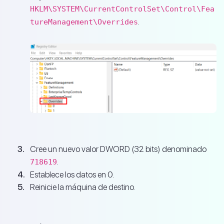
HKLM\SYSTEM\CurrentControlSet\Control\Fea
.
tureManagement\Overrides
Cree un nuevo valor DWORD (32 bits) denominado
.
718619
Establece los datos en 0.
Reinicie la máquina de destino.