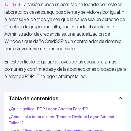
. La sesión nunca se abre. Me he topado con esto en
failed
laboratorios caseros, equipos cliente y servidores por igual. Y
el error se ve idéntico, ya sea que la causa sea un derecho de
Directiva de grupo que falta, una entrada obsoleta en el
Administrador de credenciales, una actualización de
Windows que dañó CredSSP o un controlador de dominio
que estuvo brevemente inaccesible.
En este artículo, te guiaré a través de las causas raíz más
comunes y confirmadas y de las correcciones probadas para
el error de RDP “The logon attempt failed”.
Tabla de contenidos
¿Qué significa “RDP Logon Attempt Failed”?
¿Cómo solucionar el error “Remote Desktop Logon Attempt
Failed”?
Uso del Visor de eventos para diagnosticar errores de