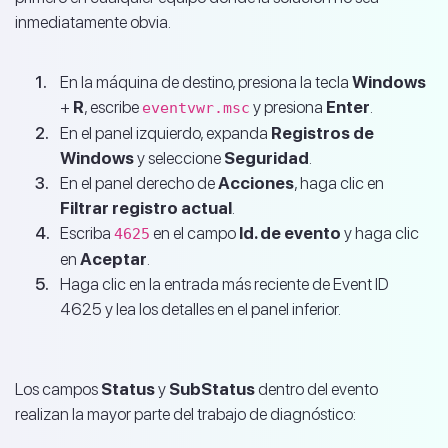
inmediatamente obvia.
En la máquina de destino, presiona la tecla
Windows
+
R
, escribe
y presiona
Enter
.
eventvwr.msc
En el panel izquierdo, expanda
Registros de
Windows
y seleccione
Seguridad
.
En el panel derecho de
Acciones
, haga clic en
Filtrar registro actual
.
Escriba
en el campo
Id. de evento
y haga clic
4625
en
Aceptar
.
Haga clic en la entrada más reciente de Event ID
4625 y lea los detalles en el panel inferior.
Los campos
Status
y
SubStatus
dentro del evento
realizan la mayor parte del trabajo de diagnóstico: