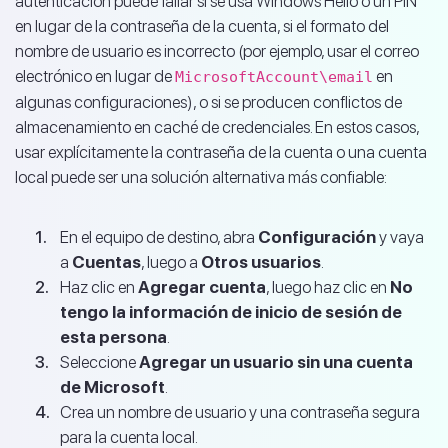
autenticación puede fallar si se usa Windows Hello o un PIN
en lugar de la contraseña de la cuenta, si el formato del
nombre de usuario es incorrecto (por ejemplo, usar el correo
electrónico en lugar de
en
MicrosoftAccount\email
algunas configuraciones), o si se producen conflictos de
almacenamiento en caché de credenciales. En estos casos,
usar explícitamente la contraseña de la cuenta o una cuenta
local puede ser una solución alternativa más confiable:
En el equipo de destino, abra
Configuración
y vaya
a
Cuentas
, luego a
Otros usuarios
.
Haz clic en
Agregar cuenta
, luego haz clic en
No
tengo la información de inicio de sesión de
esta persona
.
Seleccione
Agregar un usuario sin una cuenta
de Microsoft
.
Crea un nombre de usuario y una contraseña segura
para la cuenta local.