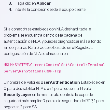
Haga clic en
Aplicar
.
Intente la conexión desde el equipo cliente.
Si la conexión se establece con NLA deshabilitada, el
problema se encuentra dentro de la cadena de
autenticación de NLA, y puedes diagnosticar más a fondo
sin conjeturas. Para el acceso basado en el Registro, la
configuración de NLA se almacena en:
HKLM\SYSTEM\CurrentControlSet\Control\Terminal
Server\WinStations\RDP-Tcp
El nombre del valor es
UserAuthentication
. Establécelo en
0 para deshabilitar NLA o en 1 para requerirla. El valor
SecurityLayer
en la misma ruta controla la capa de
seguridad más amplia: 0 para solo seguridad de RDP, 1 para
negociar, 2 para SSL.