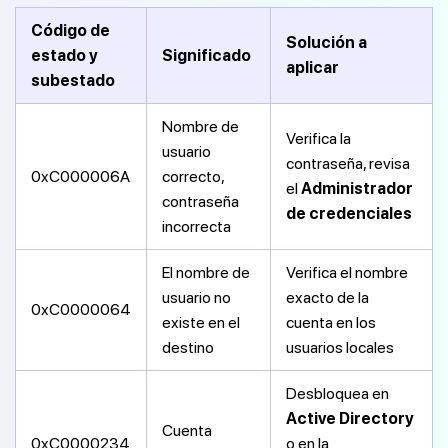
Código de
Solución a
estado y
Significado
aplicar
subestado
Nombre de
Verifica la
usuario
contraseña, revisa
0xC000006A
correcto,
el
Administrador
contraseña
de credenciales
incorrecta
El nombre de
Verifica el nombre
usuario no
exacto de la
0xC0000064
existe en el
cuenta en los
destino
usuarios locales
Desbloquea en
Active Directory
Cuenta
0xC0000234
o en la