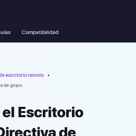
uías
Compatibilidad
de escritorio remoto
iva de grupo
el Escritorio
Directiva de