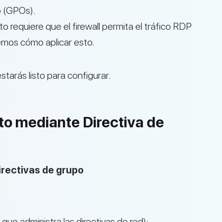
o (GPOs).
o requiere que el firewall permita el tráfico RDP
emos cómo aplicar esto.
tarás listo para configurar.
oto mediante Directiva de
irectivas de grupo
 que administra las directivas de red):