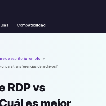
uías
Compatibilidad
re de escritorio remoto
or para transferencias de archivos?
e RDP vs
Cuál es mejor