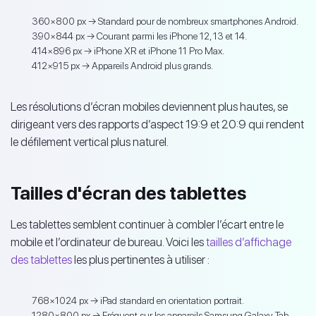
360×800 px → Standard pour de nombreux smartphones Android.
390×844 px → Courant parmi les iPhone 12, 13 et 14.
414×896 px → iPhone XR et iPhone 11 Pro Max.
412×915 px → Appareils Android plus grands.
Les résolutions d’écran mobiles deviennent plus hautes, se
dirigeant vers des rapports d’aspect 19:9 et 20:9 qui rendent
le défilement vertical plus naturel.
Tailles d'écran des tablettes
Les tablettes semblent continuer à combler l’écart entre le
mobile et l’ordinateur de bureau. Voici les
tailles d’affichage
des tablettes
les plus pertinentes à utiliser :
768×1024 px → iPad standard en orientation portrait.
1280×800 px → Fréquent sur les appareils Samsung Galaxy Tab.