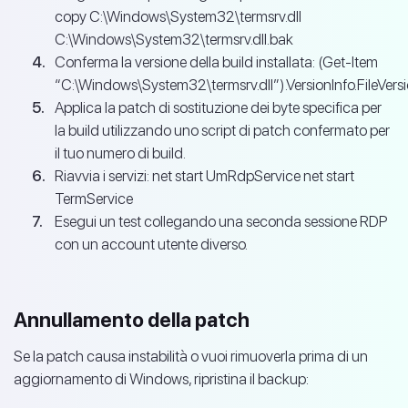
copy C:\Windows\System32\termsrv.dll
C:\Windows\System32\termsrv.dll.bak
Conferma la versione della build installata: (Get-Item
“C:\Windows\System32\termsrv.dll”).VersionInfo.FileVers
Applica la patch di sostituzione dei byte specifica per
la build utilizzando uno script di patch confermato per
il tuo numero di build.
Riavvia i servizi: net start UmRdpService net start
TermService
Esegui un test collegando una seconda sessione RDP
con un account utente diverso.
Annullamento della patch
Se la patch causa instabilità o vuoi rimuoverla prima di un
aggiornamento di Windows, ripristina il backup: