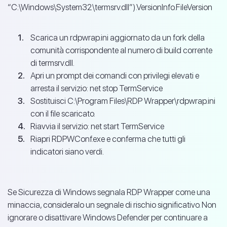
“C:\Windows\System32\termsrv.dll”).VersionInfo.FileVersion
Scarica un rdpwrap.ini aggiornato da un fork della
comunità corrispondente al numero di build corrente
di termsrv.dll.
Apri un prompt dei comandi con privilegi elevati e
arresta il servizio: net stop TermService
Sostituisci C:\Program Files\RDP Wrapper\rdpwrap.ini
con il file scaricato.
Riavvia il servizio: net start TermService
Riapri RDPWConf.exe e conferma che tutti gli
indicatori siano verdi.
Se Sicurezza di Windows segnala RDP Wrapper come una
minaccia, consideralo un segnale di rischio significativo. Non
ignorare o disattivare Windows Defender per continuare a