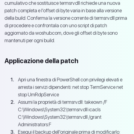
cumulativo che sostituisce termsrv.dll richiede una nuova
patch completa e l’offset di byte varia in base alla versione
della build. Conferma la versione corrente di termsrv.dll prima
di procedere e confrontala con uno script di patch
aggiornato da woshub.com, dove gli offset di byte sono
mantenuti per ogni build.
Applicazione della patch
Apri una finestra di PowerShell con privilegi elevati e
arresta i servizi dipendenti: net stop TermService net
stop UmRdpService
Assumi la proprietà di termsrv.dll: takeown /F
C:\Windows\System32\termsrv.dll icacls
C:\Windows\System32\termsrv.dll /grant
Administrators:F
Esegui il backup dell’originale prima di modificarlo: