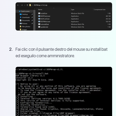
Fai clic con il pulsante destro del mouse su install.bat
ed eseguilo come amministratore.