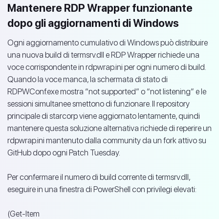
Mantenere RDP Wrapper funzionante
dopo gli aggiornamenti di Windows
Ogni aggiornamento cumulativo di Windows può distribuire
una nuova build di termsrv.dll e RDP Wrapper richiede una
voce corrispondente in rdpwrap.ini per ogni numero di build.
Quando la voce manca, la schermata di stato di
RDPWConf.exe mostra “not supported” o “not listening” e le
sessioni simultanee smettono di funzionare. Il repository
principale di starcorp viene aggiornato lentamente, quindi
mantenere questa soluzione alternativa richiede di reperire un
rdpwrap.ini mantenuto dalla community da un fork attivo su
GitHub dopo ogni Patch Tuesday.
Per confermare il numero di build corrente di termsrv.dll,
eseguire in una finestra di PowerShell con privilegi elevati:
(Get-Item