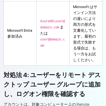
Microsoft はサ
インイン方法
の違いにより
AzureAD\user@
両方の形式を
ま
domain.com
Microsoft Entra
文書化してい
たは
参加済み
ます。最初の
user@domain.c
形式で失敗す
om
る場合は、も
う一方をお試
しください。
対処法 4: ユーザーをリモート デス
クトップ ユーザー グループに追加
し、ログオン権限を確認する
アカウントは、対象コンピューター上の Remote