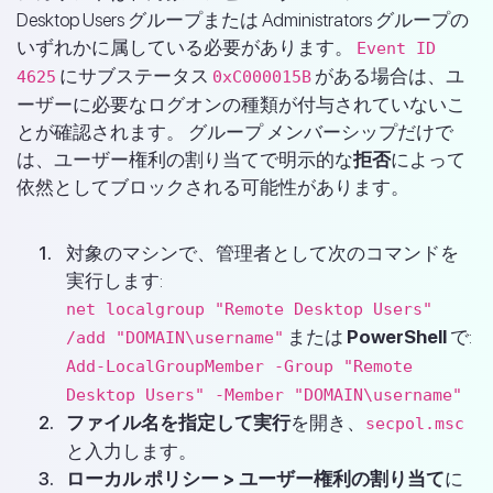
Desktop Users グループまたは Administrators グループの
いずれかに属している必要があります。
Event ID
にサブステータス
がある場合は、ユ
4625
0xC000015B
ーザーに必要なログオンの種類が付与されていないこ
とが確認されます。 グループ メンバーシップだけで
は、ユーザー権利の割り当てで明示的な
拒否
によって
依然としてブロックされる可能性があります。
対象のマシンで、管理者として次のコマンドを
実行します:
net localgroup "Remote Desktop Users"
または
PowerShell
で:
/add "DOMAIN\username"
Add-LocalGroupMember -Group "Remote
Desktop Users" -Member "DOMAIN\username"
ファイル名を指定して実行
を開き、
secpol.msc
と入力します。
ローカル ポリシー > ユーザー権利の割り当て
に