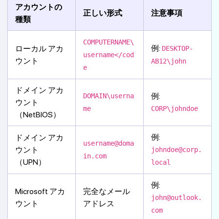
アカウントの
正しい形式
注意事項
種類
COMPUTERNAME\
例:
ローカル アカ
DESKTOP-
username</cod
ウント
AB12\john
e
ドメイン アカ
例:
DOMAIN\userna
ウント
me
CORP\johndoe
（NetBIOS）
例:
ドメイン アカ
username@doma
ウント
johndoe@corp.
in.com
（UPN）
local
例:
Microsoft アカ
完全なメール
john@outlook.
ウント
アドレス
com