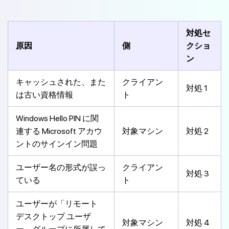
対処セ
原因
側
クショ
ン
キャッシュされた、また
クライアン
対処 1
は古い資格情報
ト
Windows Hello PIN に関
連する Microsoft アカウ
対象マシン
対処 2
ントのサインイン問題
ユーザー名の形式が誤っ
クライアン
対処 3
ている
ト
ユーザーが「リモート
デスクトップ ユーザ
対象マシン
対処 4