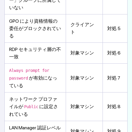
ー」グループに所属して
いない
GPO により資格情報の
クライアン
委任がブロックされてい
対処 5
ト
る
RDP セキュリティ層の不
対象マシン
対処 6
一致
Always prompt for
が有効になっ
対象マシン
対処 7
password
ている
ネットワーク プロファ
イルが
に設定さ
対象マシン
対処 8
Public
れている
LAN Manager 認証レベル
対象マシン
対処 9