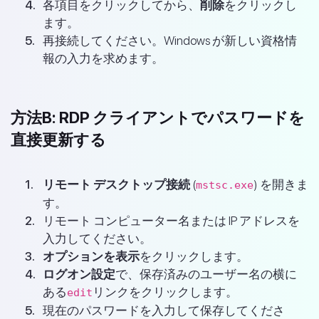
各項目をクリックしてから、
削除
をクリックし
ます。
再接続してください。Windows が新しい資格情
報の入力を求めます。
方法B: RDP クライアントでパスワードを
直接更新する
リモート デスクトップ接続
(
) を開きま
mstsc.exe
す。
リモート コンピューター名または IP アドレスを
入力してください。
オプションを表示
をクリックします。
ログオン設定
で、保存済みのユーザー名の横に
ある
リンクをクリックします。
edit
現在のパスワードを入力して保存してくださ