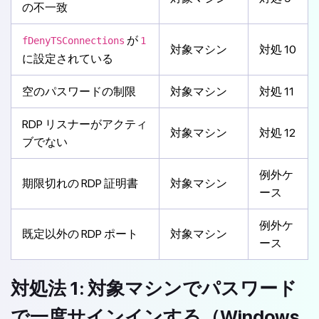
の不一致
が
fDenyTSConnections
1
対象マシン
対処 10
に設定されている
空のパスワードの制限
対象マシン
対処 11
RDP リスナーがアクティ
対象マシン
対処 12
ブでない
例外ケ
期限切れの RDP 証明書
対象マシン
ース
例外ケ
既定以外の RDP ポート
対象マシン
ース
対処法 1: 対象マシンでパスワード
で一度サインインする（Windows