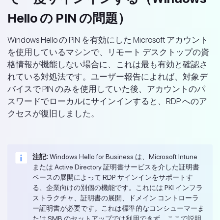
Hello の PIN の問題）
Windows Hello の PIN を有効にした Microsoft アカウント
を使用しているマシンで、リモート デスクトップの資
格情報が機能しない場合に、これは最も有効と確認さ
れている対処法です。ユーザー報告によれば、対象デ
バイスで PIN のみを使用していた後、アカウントのパ
スワードでローカルにサインインすると、RDP へのア
クセスが復旧しました。
注記:
Windows Hello for Business は、Microsoft Intune
または Active Directory 証明書サービスを介した証明書
ベースの展開によって RDP サインインをサポートす
る、企業向けの別個の機能です。これには PKI インフラ
ストラクチャ、証明書の展開、ドメイン コントローラ
ー証明書が必要です。これは標準的なコンシューマーま
たは SMB のセットアップでは利用できず、ここで説明