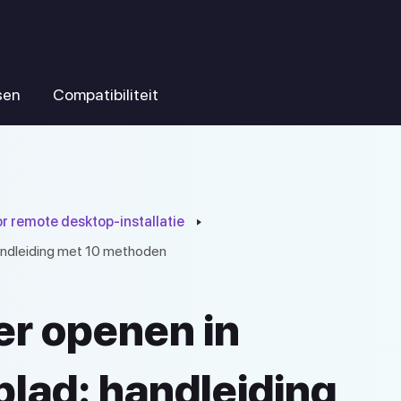
sen
Compatibiliteit
or remote desktop-installatie
andleiding met 10 methoden
r openen in
lad: handleiding