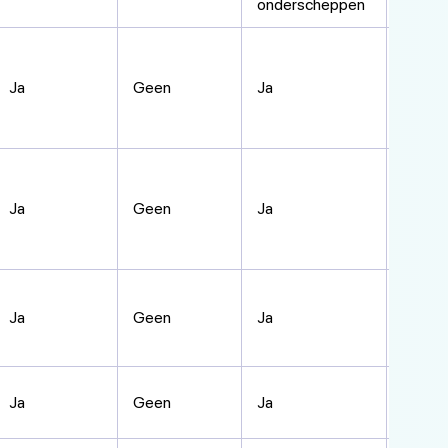
onderscheppen
Allee
Ja
Geen
Ja
8, 10 e
Windo
Ja
Geen
Ja
versie
later
Allee
Ja
Geen
Ja
10 en 
Ja
Geen
Ja
Alle ve