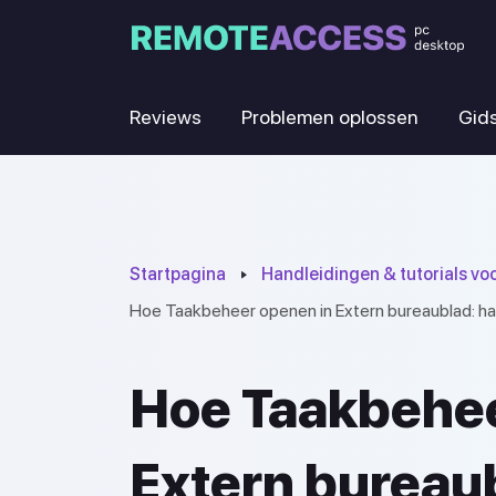
Reviews
Problemen oplossen
Gid
Startpagina
Handleidingen & tutorials vo
Hoe Taakbeheer openen in Extern bureaublad: h
Hoe Taakbehee
Extern bureaub