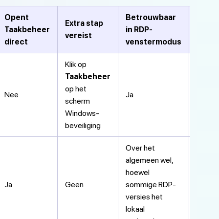
Opent
Betrouwbaar
Onde
Extra stap
Taakbeheer
in RDP-
voor 
vereist
direct
venstermodus
versi
Klik op
Taakbeheer
op het
Nee
Ja
Alle ve
scherm
Windows-
beveiliging
Over het
algemeen wel,
hoewel
Ja
Geen
sommige RDP-
Alle ve
versies het
lokaal