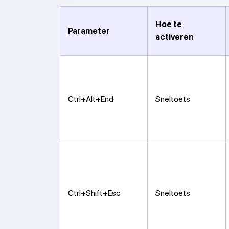
Hoe te
Parameter
activeren
Ctrl+Alt+End
Sneltoets
Ctrl+Shift+Esc
Sneltoets