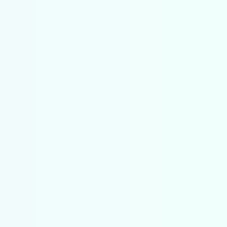
rsies
Ja
rsies
Nee
rsies
Nee