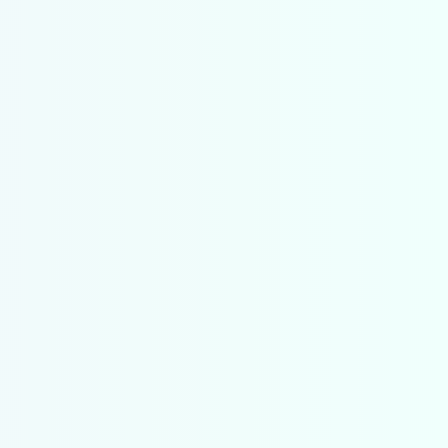
n Windows
Nee (
Win+X
als
n 11
toetsenbordalternatief)
ws 11
 22H2 en
Nee
n Windows
Nee
11
rsies
Ja