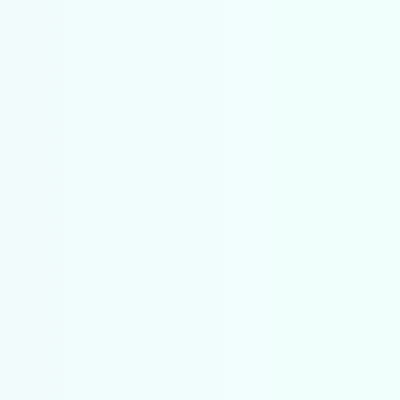
rsteuning
Windows-
Toetsenbord vereist
es
rsies
Ja
rsies
Ja