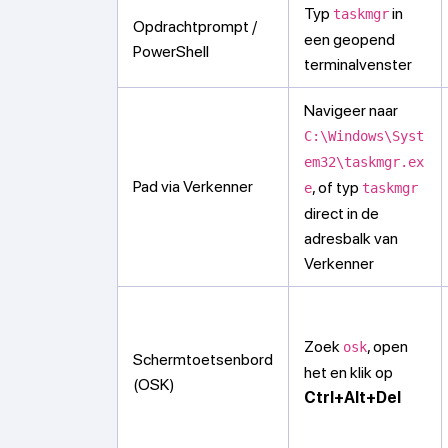
Typ
in
taskmgr
Opdrachtprompt /
een geopend
PowerShell
terminalvenster
Navigeer naar
C:\Windows\Syst
em32\taskmgr.ex
Pad via Verkenner
, of typ
e
taskmgr
direct in de
adresbalk van
Verkenner
Zoek
, open
osk
Schermtoetsenbord
het en klik op
(OSK)
Ctrl+Alt+Del