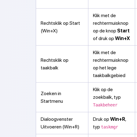
Klik met de
Rechtsklik op Start
rechtermuisknop
(Win+X)
op de knop
Start
of druk op
Win+X
Klik met de
Rechtsklik op
rechtermuisknop
taakbalk
op het lege
taakbalkgebied
Klik op de
Zoeken in
zoekbalk, typ
Startmenu
Taakbeheer
Dialoogvenster
Druk op
Win+R
,
Uitvoeren (Win+R)
typ
taskmgr