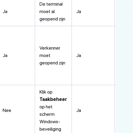
De terminal
Ja
moet al
Ja
Alle ve
geopend zijn
Verkenner
Ja
moet
Ja
Alle ve
geopend zijn
Klik op
Taakbeheer
op het
Nee
Ja
Alle ve
scherm
Windows-
beveiliging