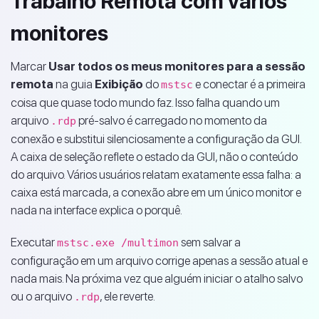
Trabalho Remota com vários
monitores
Marcar
Usar todos os meus monitores para a sessão
remota
na guia
Exibição
do
e conectar é a primeira
mstsc
coisa que quase todo mundo faz. Isso falha quando um
arquivo
pré-salvo é carregado no momento da
.rdp
conexão e substitui silenciosamente a configuração da GUI.
A caixa de seleção reflete o estado da GUI, não o conteúdo
do arquivo. Vários usuários relatam exatamente essa falha: a
caixa está marcada, a conexão abre em um único monitor e
nada na interface explica o porquê.
Executar
sem salvar a
mstsc.exe /multimon
configuração em um arquivo corrige apenas a sessão atual e
nada mais. Na próxima vez que alguém iniciar o atalho salvo
ou o arquivo
, ele reverte.
.rdp