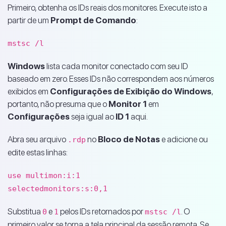
Primeiro, obtenha os IDs reais dos monitores. Execute isto a
partir de um
Prompt de Comando
:
mstsc /l
Windows
lista cada monitor conectado com seu ID
baseado em zero. Esses IDs não correspondem aos números
exibidos em
Configurações de Exibição do Windows
,
portanto, não presuma que o
Monitor 1
em
Configurações
seja igual ao
ID 1
aqui.
Abra seu arquivo
no
Bloco de Notas
e adicione ou
.rdp
edite estas linhas:
use multimon:i:1
selectedmonitors:s:0,1
Substitua
e
pelos IDs retornados por
. O
0
1
mstsc /l
primeiro valor se torna a tela principal da sessão remota. Se