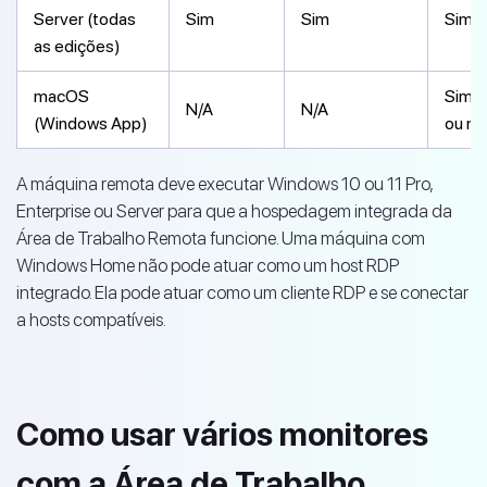
Server (todas
Sim
Sim
Sim
as edições)
macOS
Sim, 
N/A
N/A
(Windows App)
ou na
A máquina remota deve executar Windows 10 ou 11 Pro,
Enterprise ou Server para que a hospedagem integrada da
Área de Trabalho Remota funcione. Uma máquina com
Windows Home não pode atuar como um host RDP
integrado. Ela pode atuar como um cliente RDP e se conectar
a hosts compatíveis.
Como usar vários monitores
com a Área de Trabalho