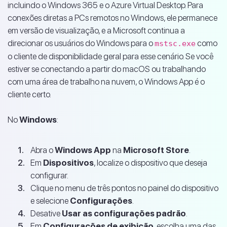
incluindo o Windows 365 e o Azure Virtual Desktop. Para
conexões diretas a PCs remotos no Windows, ele permanece
em versão de visualização, e a Microsoft continua a
direcionar os usuários do Windows para o
como
mstsc.exe
o cliente de disponibilidade geral para esse cenário. Se você
estiver se conectando a partir do macOS ou trabalhando
com uma área de trabalho na nuvem, o Windows App é o
cliente certo.
No
Windows
:
Abra o
Windows App
na
Microsoft Store
.
Em
Dispositivos
, localize o dispositivo que deseja
configurar.
Clique no menu de três pontos no painel do dispositivo
e selecione
Configurações
.
Desative
Usar as configurações padrão
.
Em
Configurações de exibição
, escolha uma das