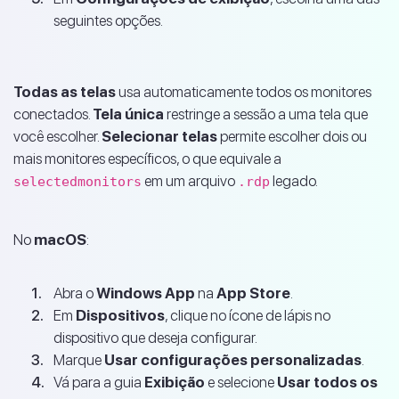
seguintes opções.
Todas as telas
usa automaticamente todos os monitores
conectados.
Tela única
restringe a sessão a uma tela que
você escolher.
Selecionar telas
permite escolher dois ou
mais monitores específicos, o que equivale a
em um arquivo
legado.
selectedmonitors
.rdp
No
macOS
:
Abra o
Windows App
na
App Store
.
Em
Dispositivos
, clique no ícone de lápis no
dispositivo que deseja configurar.
Marque
Usar configurações personalizadas
.
Vá para a guia
Exibição
e selecione
Usar todos os