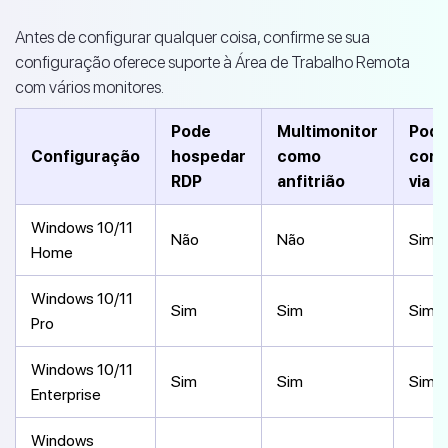
Antes de configurar qualquer coisa, confirme se sua
configuração oferece suporte à Área de Trabalho Remota
com vários monitores.
Pode
Multimonitor
Pod
Configuração
hospedar
como
cone
RDP
anfitrião
via 
Windows 10/11
Não
Não
Sim
Home
Windows 10/11
Sim
Sim
Sim
Pro
Windows 10/11
Sim
Sim
Sim
Enterprise
Windows