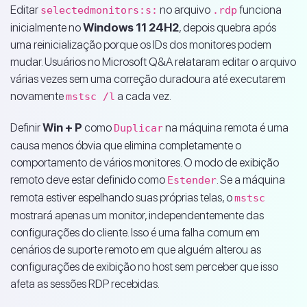
Editar
no arquivo
funciona
selectedmonitors:s:
.rdp
inicialmente no
Windows 11 24H2
, depois quebra após
uma reinicialização porque os IDs dos monitores podem
mudar. Usuários no Microsoft Q&A relataram editar o arquivo
várias vezes sem uma correção duradoura até executarem
novamente
a cada vez.
mstsc /l
Definir
Win + P
como
na máquina remota é uma
Duplicar
causa menos óbvia que elimina completamente o
comportamento de vários monitores. O modo de exibição
remoto deve estar definido como
. Se a máquina
Estender
remota estiver espelhando suas próprias telas, o
mstsc
mostrará apenas um monitor, independentemente das
configurações do cliente. Isso é uma falha comum em
cenários de suporte remoto em que alguém alterou as
configurações de exibição no host sem perceber que isso
afeta as sessões RDP recebidas.