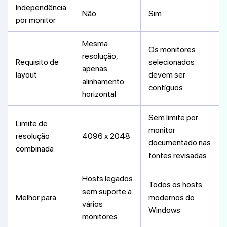
Independência
Não
Sim
por monitor
Mesma
Os monitores
resolução,
Requisito de
selecionados
apenas
layout
devem ser
alinhamento
contíguos
horizontal
Sem limite por
Limite de
monitor
resolução
4096 x 2048
documentado nas
combinada
fontes revisadas
Hosts legados
Todos os hosts
sem suporte a
Melhor para
modernos do
vários
Windows
monitores