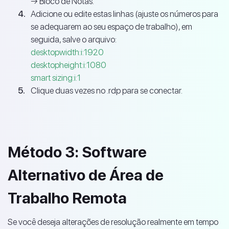
→ Bloco de Notas.
Adicione ou edite estas linhas (ajuste os números para
se adequarem ao seu espaço de trabalho), em
seguida, salve o arquivo:
desktopwidth:i:1920
desktopheight:i:1080
smart sizing:i:1
Clique duas vezes no .rdp para se conectar.
Método 3: Software
Alternativo de Área de
Trabalho Remota
Se você deseja alterações de resolução realmente em tempo