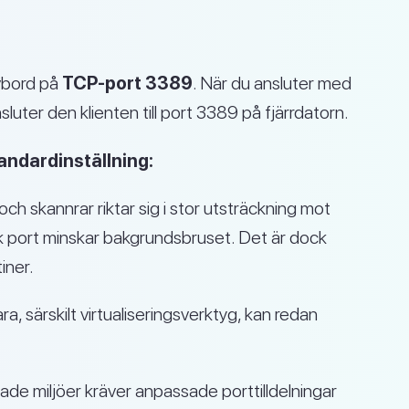
vbord på
TCP-port 3389
. När du ansluter med
luter den klienten till port 3389 på fjärrdatorn.
andardinställning:
ch skannrar riktar sig i stor utsträckning mot
isk port minskar bakgrundsbruset. Det är dock
iner.
, särskilt virtualiseringsverktyg, kan redan
rade miljöer kräver anpassade porttilldelningar