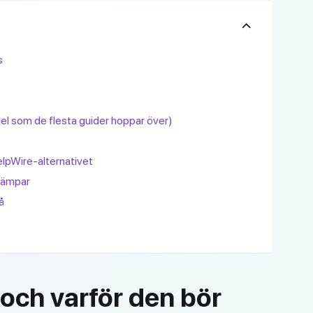
s
l som de flesta guider hoppar över)
elpWire-alternativet
llämpar
å
och varför den bör