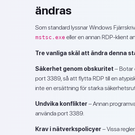
ändras
Som standard lyssnar Windows Fjärrskri
eller en annan RDP-klient ans
mstsc.exe
Tre vanliga skäl att ändra denna st
Säkerhet genom obskuritet
– Botar o
port 3389, så att flytta RDP till en atyp
inte en ersättning för starka säkerhetsrut
Undvika konflikter
– Annan programvara
använda port 3389.
Krav i nätverkspolicyer
– Vissa regle