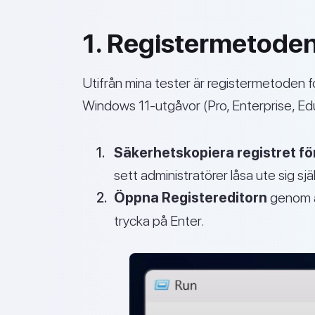
1. Registermetoden:
Utifrån mina tester är registermetoden fort
Windows 11-utgåvor (Pro, Enterprise, Edu
Säkerhetskopiera registret fö
sett administratörer låsa ute sig sj
Öppna Registereditorn
genom at
trycka på Enter.