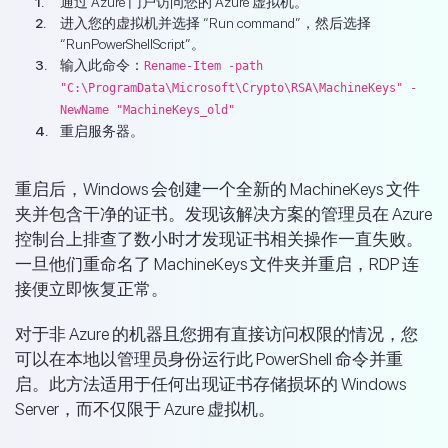
通过 Azure 门户访问您的 Azure 虚拟机。
进入您的虚拟机并选择 “Run command”，然后选择
“RunPowerShellScript”。
输入此命令：
Rename-Item -path
"C:\ProgramData\Microsoft\Crypto\RSA\MachineKeys" -
NewName "MachineKeys_old"
重启服务器。
重启后，Windows 会创建一个全新的 MachineKeys 文件
夹并包含干净的证书。发现该解决方案的管理员在 Azure
控制台上排查了数小时才发现证书相关操作一直失败。
一旦他们重命名了 MachineKeys 文件夹并重启，RDP 连
接便立即恢复正常。
对于非 Azure 的机器且您拥有直接访问权限的情况，您
可以在本地以管理员身份运行此 PowerShell 命令并重
启。此方法适用于任何出现证书存储损坏的 Windows
Server，而不仅限于 Azure 虚拟机。