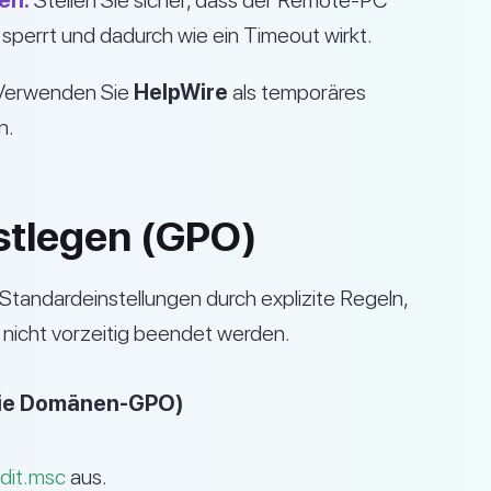
en:
Stellen Sie sicher, dass der Remote-PC
 sperrt und dadurch wie ein Timeout wirkt.
erwenden Sie
HelpWire
als temporäres
n.
estlegen (GPO)
Standardeinstellungen durch explizite Regeln,
 nicht vorzeitig beendet werden.
 die Domänen-GPO)
dit.msc
aus.