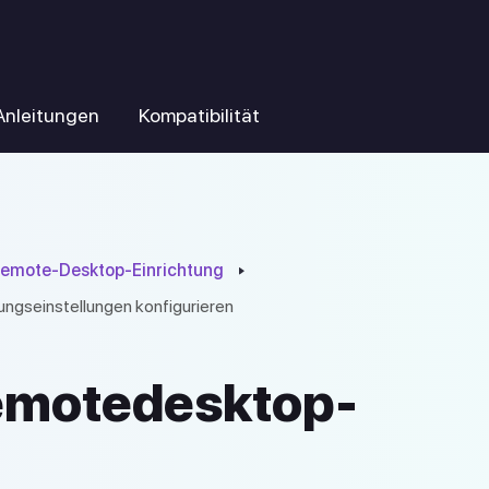
Anleitungen
Kompatibilität
 Remote-Desktop-Einrichtung
ngseinstellungen konfigurieren
emotedesktop-