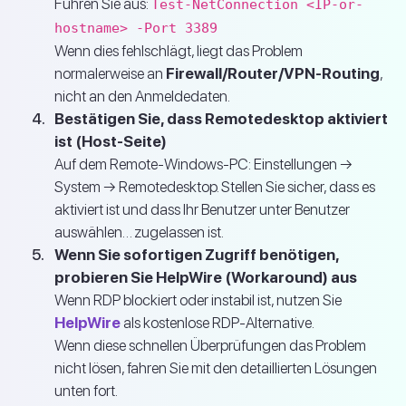
Führen Sie aus:
Test-NetConnection <IP-or-
hostname> -Port 3389
Wenn dies fehlschlägt, liegt das Problem
normalerweise an
Firewall/Router/VPN-Routing
,
nicht an den Anmeldedaten.
Bestätigen Sie, dass Remotedesktop aktiviert
ist (Host-Seite)
Auf dem Remote-Windows-PC: Einstellungen →
System → Remotedesktop. Stellen Sie sicher, dass es
aktiviert ist und dass Ihr Benutzer unter Benutzer
auswählen… zugelassen ist.
Wenn Sie sofortigen Zugriff benötigen,
probieren Sie HelpWire (Workaround) aus
Wenn RDP blockiert oder instabil ist, nutzen Sie
HelpWire
als kostenlose RDP-Alternative.
Wenn diese schnellen Überprüfungen das Problem
nicht lösen, fahren Sie mit den detaillierten Lösungen
unten fort.