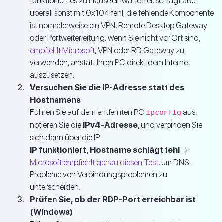
funktioniert es zu Hause einwandfrei, schlägt aber
überall sonst mit 0x104 fehl; die fehlende Komponente
ist normalerweise ein VPN, Remote Desktop Gateway
oder Portweiterleitung. Wenn Sie nicht vor Ort sind,
empfiehlt Microsoft
, VPN oder RD Gateway zu
verwenden, anstatt Ihren PC direkt dem Internet
auszusetzen.
Versuchen Sie die IP-Adresse statt des
Hostnamens
Führen Sie auf dem entfernten PC
aus,
ipconfig
notieren Sie die
IPv4-Adresse
, und verbinden Sie
sich dann über die IP.
IP funktioniert, Hostname schlägt fehl
→
Microsoft empfiehlt genau diesen Test
, um DNS-
Probleme von Verbindungsproblemen zu
unterscheiden.
Prüfen Sie, ob der RDP-Port erreichbar ist
(Windows)