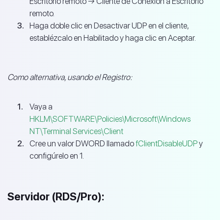
Escritorio remoto → Cliente de Conexión a Escritorio
remoto.
Haga doble clic en Desactivar UDP en el cliente,
establézcalo en Habilitado y haga clic en Aceptar.
Como alternativa, usando el Registro:
Vaya a
HKLM\SOFTWARE\Policies\Microsoft\Windows
NT\Terminal Services\Client
Cree un valor DWORD llamado
fClientDisableUDP
y
configúrelo en 1.
Servidor (RDS/Pro):