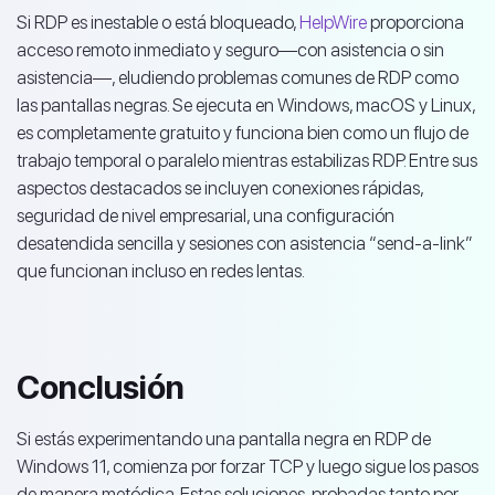
Si RDP es inestable o está bloqueado,
HelpWire
proporciona
acceso remoto inmediato y seguro—con asistencia o sin
asistencia—, eludiendo problemas comunes de RDP como
las pantallas negras. Se ejecuta en Windows, macOS y Linux,
es completamente gratuito y funciona bien como un flujo de
trabajo temporal o paralelo mientras estabilizas RDP. Entre sus
aspectos destacados se incluyen conexiones rápidas,
seguridad de nivel empresarial, una configuración
desatendida sencilla y sesiones con asistencia “send-a-link”
que funcionan incluso en redes lentas.
Conclusión
Si estás experimentando una pantalla negra en RDP de
Windows 11, comienza por forzar TCP y luego sigue los pasos
de manera metódica. Estas soluciones, probadas tanto por