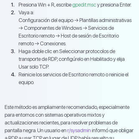
Presiona Win + R, escribe
gpedit.msc
y presiona Enter.
Vaya a:
Configuración del equipo → Plantillas administrativas
→ Componentes de Windows → Servicios de
Escritorio remoto → Host de sesión de Escritorio
remoto → Conexiones.
Haga doble clic en Seleccionar protocolos de
transporte de RDP, configúrelo en Habilitado y elija
Usar solo TCP.
Reinicie los servicios de Escritorio remoto o reinicie el
equipo.
Este método es ampliamente recomendado, especialmente
para entornos con sistemas operativos mixtos y
actualizaciones recientes, para resolver problemas de
pantalla negra. Un usuario en
r/sysadmin
informó que obligar
a RDP a usar TCP en lugar de UDP había resuelto su