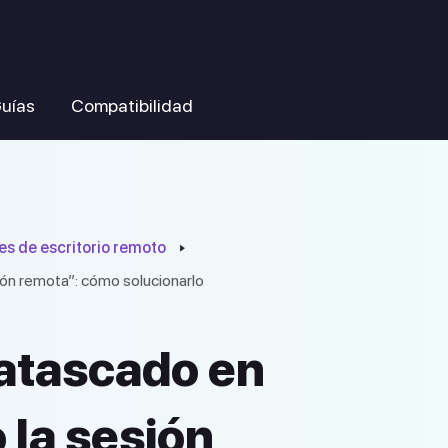
uías
Compatibilidad
es de escritorio remoto
ón remota”: cómo solucionarlo
atascado en
 la sesión