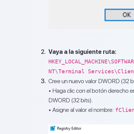
Vaya a la siguiente ruta:
HKEY_LOCAL_MACHINE\SOFTWAR
NT\Terminal Services\Clien
Cree un nuevo valor DWORD (32 bi
• Haga clic con el botón derecho e
DWORD (32 bits).
• Asigne al valor el nombre:
fClie