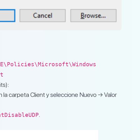
E\Policies\Microsoft\Windows
t
ts):
n la carpeta Client y seleccione Nuevo → Valor
.
ntDisableUDP