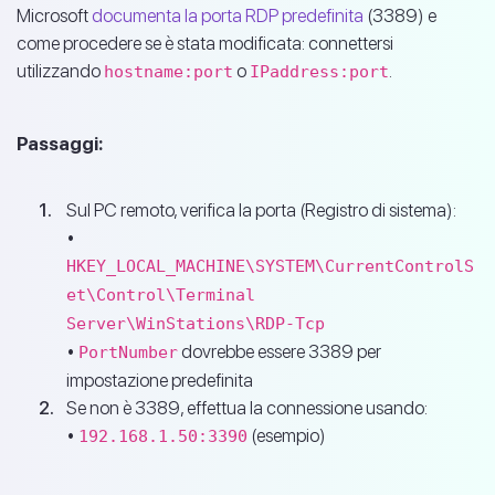
Microsoft
documenta la porta RDP predefinita
(3389) e
come procedere se è stata modificata: connettersi
utilizzando
o
.
hostname:port
IPaddress:port
Passaggi:
Sul PC remoto, verifica la porta (Registro di sistema):
•
HKEY_LOCAL_MACHINE\SYSTEM\CurrentControlS
et\Control\Terminal
Server\WinStations\RDP-Tcp
•
dovrebbe essere 3389 per
PortNumber
impostazione predefinita
Se non è 3389, effettua la connessione usando:
•
(esempio)
192.168.1.50:3390