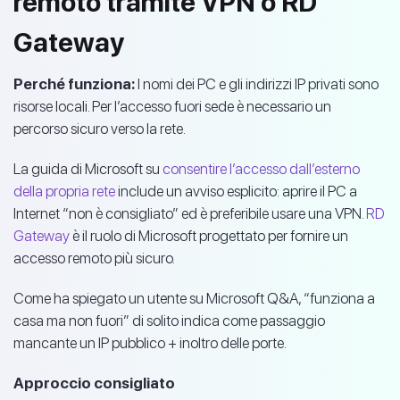
remoto tramite VPN o RD
Gateway
Perché funziona:
I nomi dei PC e gli indirizzi IP privati sono
risorse locali. Per l’accesso fuori sede è necessario un
percorso sicuro verso la rete.
La guida di Microsoft su
consentire l’accesso dall’esterno
della propria rete
include un avviso esplicito: aprire il PC a
Internet “non è consigliato” ed è preferibile usare una VPN.
RD
Gateway
è il ruolo di Microsoft progettato per fornire un
accesso remoto più sicuro.
Come ha spiegato un utente su Microsoft Q&A, “funziona a
casa ma non fuori” di solito indica come passaggio
mancante un IP pubblico + inoltro delle porte.
Approccio consigliato