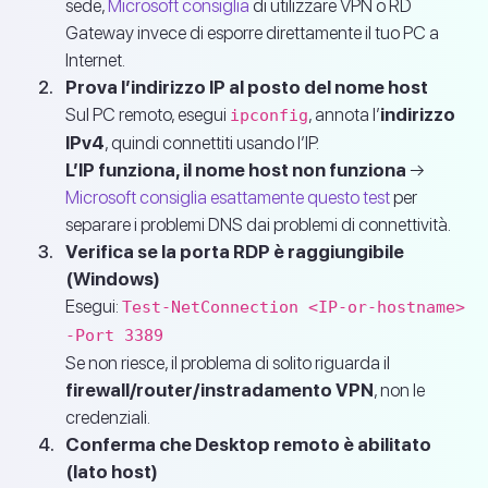
sede,
Microsoft consiglia
di utilizzare VPN o RD
Gateway invece di esporre direttamente il tuo PC a
Internet.
Prova l’indirizzo IP al posto del nome host
Sul PC remoto, esegui
, annota l’
indirizzo
ipconfig
IPv4
, quindi connettiti usando l’IP.
L’IP funziona, il nome host non funziona
→
Microsoft consiglia esattamente questo test
per
separare i problemi DNS dai problemi di connettività.
Verifica se la porta RDP è raggiungibile
(Windows)
Esegui:
Test-NetConnection <IP-or-hostname>
-Port 3389
Se non riesce, il problema di solito riguarda il
firewall/router/instradamento VPN
, non le
credenziali.
Conferma che Desktop remoto è abilitato
(lato host)