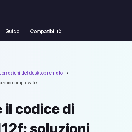
Guide
Compatibilità
 correzioni del desktop remoto
oluzioni comprovate
il codice di
12f: soluzioni