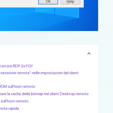
 di errore RDP 0x112f
la sessione remota” nelle impostazioni del client
 WDDM sull'host remoto
ilitare la cache delle bitmap nel client Desktop remoto
U sull'host remoto
emota rapida