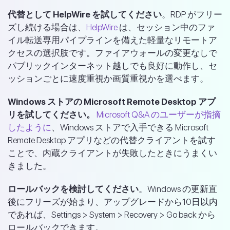
代替として HelpWire を試してください
。RDP がフリー
ズし続ける場合は、
HelpWire
は、セッション中のファ
イル転送専用パイプラインを備えた軽量なリモートア
クセスの選択肢です。ファイアウォールの変更なしで
パブリックインターネット越しでも良好に動作し、セ
ッションごとに速度重視か画質重視かを選べます。
Windows ストアの Microsoft Remote Desktop アプ
リを試してください。
Microsoft Q&A のユーザーが指摘
したように
、Windows ストアで入手できる Microsoft
Remote Desktop アプリなどの代替クライアントを試す
ことで、内蔵クライアントが失敗したときにうまくい
きました。
ロールバックを検討してください
。Windows の更新直
後にフリーズが始まり、アップグレードから10日以内
であれば、Settings > System > Recovery > Go back から
ロールバックできます。