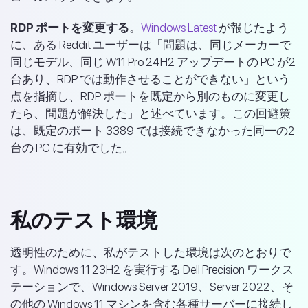
RDP ポートを変更する
。
Windows Latest
が報じたよう
に、ある Reddit ユーザーは「問題は、同じメーカーで
同じモデル、同じ W11 Pro 24H2 アップデートの PC が2
台あり、RDP では動作させることができない」という
点を指摘し、RDP ポートを既定から別のものに変更し
たら、問題が解決した」と述べています。この回避策
は、既定のポート 3389 では接続できなかった同一の2
台の PC に有効でした。
私のテスト環境
透明性のために、私がテストした環境は次のとおりで
す。Windows 11 23H2 を実行する Dell Precision ワークス
テーションで、Windows Server 2019、Server 2022、そ
の他の Windows 11 マシンを含む各種サーバーに接続し