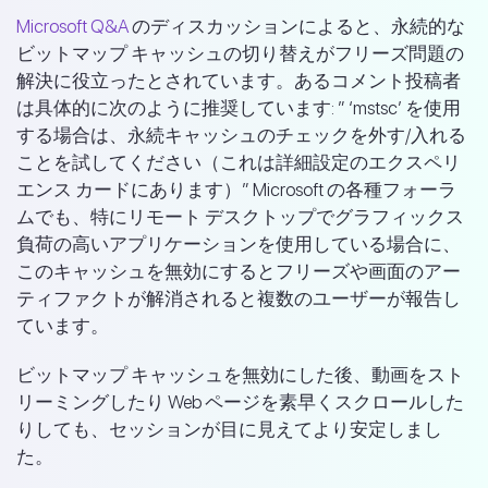
Microsoft Q&A
のディスカッションによると、永続的な
ビットマップ キャッシュの切り替えがフリーズ問題の
解決に役立ったとされています。あるコメント投稿者
は具体的に次のように推奨しています: ” ‘mstsc’ を使用
する場合は、永続キャッシュのチェックを外す/入れる
ことを試してください（これは詳細設定のエクスペリ
エンス カードにあります）” Microsoft の各種フォーラ
ムでも、特にリモート デスクトップでグラフィックス
負荷の高いアプリケーションを使用している場合に、
このキャッシュを無効にするとフリーズや画面のアー
ティファクトが解消されると複数のユーザーが報告し
ています。
ビットマップ キャッシュを無効にした後、動画をスト
リーミングしたり Web ページを素早くスクロールした
りしても、セッションが目に見えてより安定しまし
た。