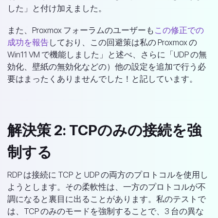
した」と付け加えました。
また、Proxmox フォーラムのユーザーも
この修正での
成功を報告
しており、この回避策は私の Proxmox の
Win11 VM で機能しました」と述べ、さらに「UDP の無
効化、壁紙の無効化などの）他の設定を追加で行う必
要はまったくありませんでした！と記しています。
解決策 2: TCPのみの接続を強
制する
RDP は接続に TCP と UDP の両方のプロトコルを使用し
ようとします。その柔軟性は、一方のプロトコルが不
調になると裏目に出ることがあります。私のテストで
は、TCP のみのモードを強制することで、3 台の異な