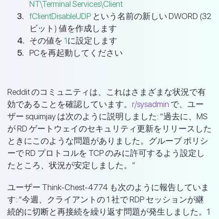
NT\Terminal Services\Client
fClientDisableUDP
という名前の新しい DWORD (32
ビット) 値を作成します
その値を
1
に設定します
PCを再起動してください
Reddit のコミュニティは、これはさまざまな状況で有
効であることを確認しています。
r/sysadmin
で、ユー
ザー squimjay は次のように説明しました: “過去に、MS
が RD ゲートウェイのセキュリティ更新をリリースした
ときにこのような問題がありました。グループ ポリシ
ーで RD プロトコルを TCP のみに許可するよう設定し
たところ、状況が安定しました。”
ユーザー Think-Chest-4774 も次のように報告していま
す: “今週、クライアントの 1 社で RDP セッションが継
続的に切断と再接続を繰り返す問題が発生しました。1