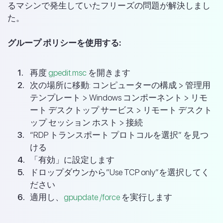
るマシンで発生していたフリーズの問題が解決しまし
た。
グループ ポリシーを使用する:
再度
gpedit.msc
を開きます
次の場所に移動: コンピューターの構成 > 管理用
テンプレート > Windows コンポーネント > リモ
ート デスクトップ サービス > リモート デスクト
ップ セッション ホスト > 接続
“RDP トランスポート プロトコルを選択” を見つ
ける
「有効」に設定します
ドロップダウンから”Use TCP only”を選択してく
ださい
適用し、
gpupdate /force
を実行します