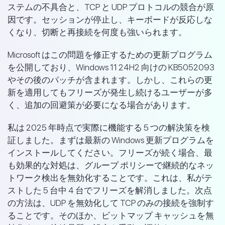
ステムの不具合と、TCP と UDP プロトコルの競合が原
因です。セッションが停止し、キーボードが反応しな
くなり、切断と再接続を何度も強いられます。
Microsoft はこの問題を修正するための更新プログラム
を公開しており、Windows 11 24H2 向けの KB5052093
やその後のパッチが含まれます。しかし、これらの更
新を適用してもフリーズが発生し続けるユーザーが多
く、追加の回避策が必要になる場合があります。
私は 2025 年時点で実際に機能する 5 つの解決策を検
証しました。まずは最新の Windows 更新プログラムを
インストールしてください。フリーズが続く場合、最
も効果的な対処は、グループ ポリシーで継続的なネッ
トワーク検出を無効化することです。これは、私がテ
ストした 5 台中 4 台でフリーズを解消しました。次点
の方法は、UDP を無効化して TCP のみの接続を強制す
ることです。そのほか、ビットマップ キャッシュを無