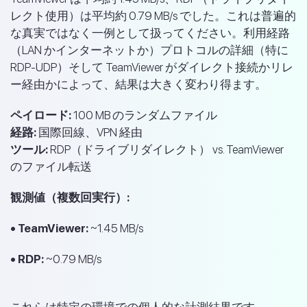
レクト使用）は平均約 0.79 MB/s でした。これは普遍的
な真実ではなく一例として扱ってください。利用経路
（LAN かインターネットか）プロトコルの詳細（特に
RDP-UDP）そして TeamViewer がダイレクト接続かリレ
ー経由かによって、結果は大きく変わり得ます。
ペイロード:
100 MB のランダムファイル
経路:
国際回線、VPN 経由
ツール:
RDP（ドライブリダイレクト） vs. TeamViewer
のファイル転送
観測値（複数回実行）:
• TeamViewer:
~1.45 MB/s
• RDP:
~0.79 MB/s
これらは特定の環境での個人的な計測結果です。