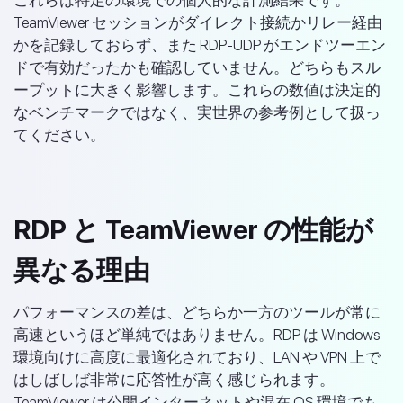
TeamViewer セッションがダイレクト接続かリレー経由
かを記録しておらず、また RDP-UDP がエンドツーエン
ドで有効だったかも確認していません。どちらもスル
ープットに大きく影響します。これらの数値は決定的
なベンチマークではなく、実世界の参考例として扱っ
てください。
RDP と TeamViewer の性能が
異なる理由
パフォーマンスの差は、どちらか一方のツールが常に
高速というほど単純ではありません。RDP は Windows
環境向けに高度に最適化されており、LAN や VPN 上で
はしばしば非常に応答性が高く感じられます。
TeamViewer は公開インターネットや混在 OS 環境でも