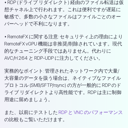
• RDP (ドライブ リダイレクト) 経由のファイル転送は仮
想チャネル上で行われます。これは便利ですが遅延に
敏感で、多数の小さなファイルはファイルごとのオー
バーヘッドで不利になります。
• RemoteFX に関する注意: セキュリティ上の理由により
RemoteFX vGPU 機能は非推奨/削除されています。現代
的なチューニング手段ではありません。代わりに
AVC/H.264 と RDP-UDP に注力してください。
実務的なポイント: 管理されたネットワーク内で大量/
大容量のデータを扱う場合は、ネイティブなファイル
プロトコル (SMB/SFTP/rsync) の方が一般的に RDP のド
ライブ リダイレクトより高性能です。RDP は主に制御
用途に留めましょう。
また、以前にテストした
RDP と VNC のパフォーマンス
の比較もご覧いただけます。