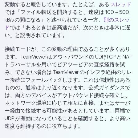
変動すると報告しています。たとえば、ある
スレッド
では「ファイル転送を開始すると、速度は 100～500
kB/s の間になる」と述べられている一方、
別のスレッ
ド
では「あるときは超高速だが、次のときは非常に遅
い」と説明されています。
接続モードが、この変動の理由であることが多くあり
ます。TeamViewer はアウトバウンドの UDP/TCP と NAT
トラバーサルを用いてピアツーピアの直接経路を試
み、できない場合は TeamViewer のインフラ経由のリレ
ー接続にフォールバックします。これは信頼性はある
ものの、通常はより遅くなります。公式ガイダンスで
は、両方のデバイスがアウトバウンド接続を確立し、
ネットワーク環境に応じて相互に直接、またはサーバ
ー経由で接続する可能性があるとしています。両端で
UDP が有効になっていることを確認すると、より高い
速度を維持するのに役立ちます。