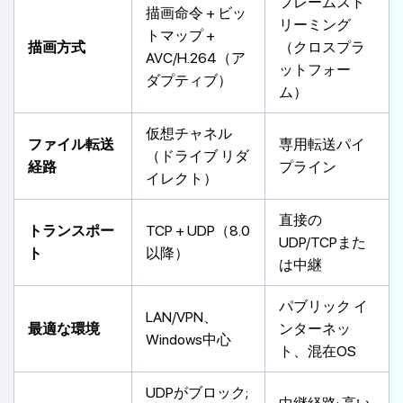
フレームスト
描画命令 + ビッ
リーミング
トマップ +
描画方式
（クロスプラ
AVC/H.264（ア
ットフォー
ダプティブ）
ム）
仮想チャネル
ファイル転送
専用転送パイ
（ドライブ リダ
経路
プライン
イレクト）
直接の
トランスポー
TCP + UDP（8.0
UDP/TCPまた
ト
以降）
は中継
パブリック イ
LAN/VPN、
最適な環境
ンターネッ
Windows中心
ト、混在OS
UDPがブロック;