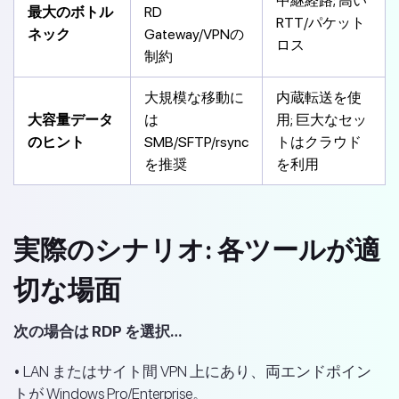
中継経路; 高い
最大のボトル
RD
RTT/パケット
ネック
Gateway/VPNの
ロス
制約
大規模な移動に
内蔵転送を使
大容量データ
は
用; 巨大なセッ
のヒント
SMB/SFTP/rsync
トはクラウド
を推奨
を利用
実際のシナリオ: 各ツールが適
切な場面
次の場合は RDP を選択…
• LAN またはサイト間 VPN 上にあり、両エンドポイン
トが Windows Pro/Enterprise。