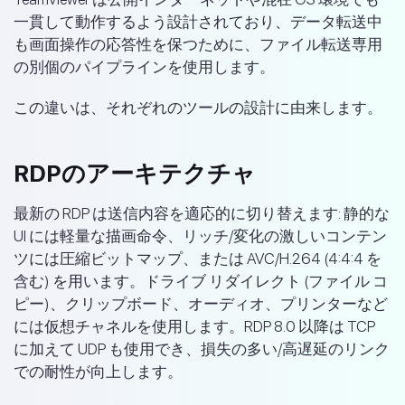
一貫して動作するよう設計されており、データ転送中
も画面操作の応答性を保つために、ファイル転送専用
の別個のパイプラインを使用します。
この違いは、それぞれのツールの設計に由来します。
RDPのアーキテクチャ
最新の RDP は送信内容を適応的に切り替えます: 静的な
UI には軽量な描画命令、リッチ/変化の激しいコンテン
ツには圧縮ビットマップ、または AVC/H.264 (4:4:4 を
含む) を用います。ドライブ リダイレクト (ファイル コ
ピー)、クリップボード、オーディオ、プリンターなど
には仮想チャネルを使用します。RDP 8.0 以降は TCP
に加えて UDP も使用でき、損失の多い/高遅延のリンク
での耐性が向上します。