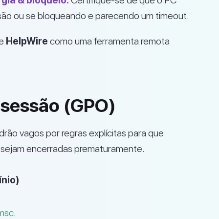
gia & bloqueio:
Certifique-se de que o PC
são ou se bloqueando e parecendo um timeout.
e
HelpWire
como uma ferramenta remota
de sessão (GPO)
drão vagos por regras explícitas para que
o sejam encerradas prematuramente.
ínio)
.msc
.