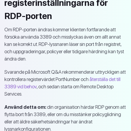
registerinställningarna för
RDP-porten
Om RDP-porten ändras kommer klienten fortfarande att
försöka använda 3389 och misslyckas även om allt annat
kan se korrekt ut. RDP-lyssnaren läser sin port från registret,
och uppgraderingar, policyer eller tidigare härdning kan tyst
ändra den.
Svarande på Microsoft Q&A rekommenderar uttryckligen att
kontrollera registervärdet PortNumber och
återställa det till
3389 vid behov
, och sedan starta om Remote Desktop
Services.
Använd detta om:
din organisation härdar RDP genom att
flytta bort från 3389, eller om du misstänker policyglidning
eller att äldre säkerhetsändringar har ändrat
lyssnarkonfigurationen.