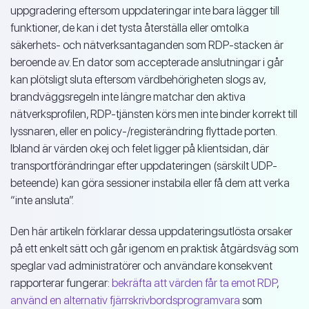
uppgradering eftersom uppdateringar inte bara lägger till
funktioner, de kan i det tysta återställa eller omtolka
säkerhets- och nätverksantaganden som RDP-stacken är
beroende av. En dator som accepterade anslutningar i går
kan plötsligt sluta eftersom värdbehörigheten slogs av,
brandväggsregeln inte längre matchar den aktiva
nätverksprofilen, RDP-tjänsten körs men inte binder korrekt till
lyssnaren, eller en policy-/registerändring flyttade porten.
Ibland är värden okej och felet ligger på klientsidan, där
transportförändringar efter uppdateringen (särskilt UDP-
beteende) kan göra sessioner instabila eller få dem att verka
“inte ansluta”.
Den här artikeln förklarar dessa uppdateringsutlösta orsaker
på ett enkelt sätt och går igenom en praktisk åtgärdsväg som
speglar vad administratörer och användare konsekvent
rapporterar fungerar:
bekräfta att värden får ta emot RDP
,
använd en alternativ fjärrskrivbordsprogramvara
som