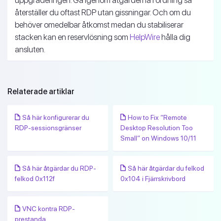
uppgraderingen. Gå igenom åtgärderna i ordning så
återställer du oftast RDP utan gissningar. Och om du
behöver omedelbar åtkomst medan du stabiliserar
stacken kan en reservlösning som
HelpWire
hålla dig
ansluten.
Relaterade artiklar
Så här konfigurerar du
How to Fix “Remote
RDP-sessionsgränser
Desktop Resolution Too
Small” on Windows 10/11
Så här åtgärdar du RDP-
Så här åtgärdar du felkod
felkod 0x112f
0x104 i Fjärrskrivbord
VNC kontra RDP-
prestanda