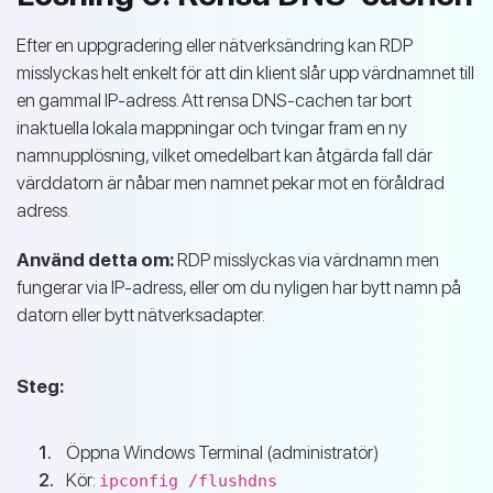
Efter en uppgradering eller nätverksändring kan RDP
misslyckas helt enkelt för att din klient slår upp värdnamnet till
en gammal IP-adress. Att rensa DNS-cachen tar bort
inaktuella lokala mappningar och tvingar fram en ny
namnupplösning, vilket omedelbart kan åtgärda fall där
värddatorn är nåbar men namnet pekar mot en föråldrad
adress.
Använd detta om:
RDP misslyckas via värdnamn men
fungerar via IP-adress, eller om du nyligen har bytt namn på
datorn eller bytt nätverksadapter.
Steg:
Öppna Windows Terminal (administratör)
Kör:
ipconfig /flushdns