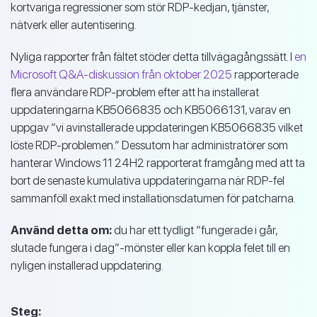
kortvariga regressioner som stör RDP-kedjan, tjänster,
nätverk eller autentisering.
Nyliga rapporter från fältet stöder detta tillvägagångssätt. I
en
Microsoft Q&A-diskussion från oktober 2025
rapporterade
flera användare RDP-problem efter att ha installerat
uppdateringarna KB5066835 och KB5066131, varav en
uppgav “vi avinstallerade uppdateringen KB5066835 vilket
löste RDP-problemen.” Dessutom har administratörer som
hanterar Windows 11 24H2 rapporterat framgång med att ta
bort de senaste kumulativa uppdateringarna när RDP-fel
sammanföll exakt med installationsdatumen för patcharna.
Använd detta om:
du har ett tydligt “fungerade i går,
slutade fungera i dag”-mönster eller kan koppla felet till en
nyligen installerad uppdatering.
Steg: