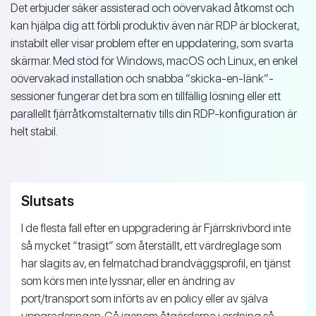
Det erbjuder säker assisterad och oövervakad åtkomst och
kan hjälpa dig att förbli produktiv även när RDP är blockerat,
instabilt eller visar problem efter en uppdatering, som svarta
skärmar. Med stöd för Windows, macOS och Linux, en enkel
oövervakad installation och snabba “skicka-en-länk”-
sessioner fungerar det bra som en tillfällig lösning eller ett
parallellt fjärråtkomstalternativ tills din RDP-konfiguration är
helt stabil.
Slutsats
I de flesta fall efter en uppgradering är Fjärrskrivbord inte
så mycket “trasigt” som återställt, ett värdreglage som
har slagits av, en felmatchad brandväggsprofil, en tjänst
som körs men inte lyssnar, eller en ändring av
port/transport som införts av en policy eller av själva