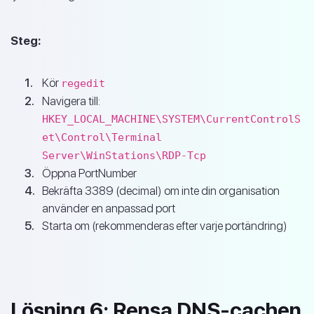
Steg:
Kör
regedit
Navigera till:
HKEY_LOCAL_MACHINE\SYSTEM\CurrentControlS
et\Control\Terminal
Server\WinStations\RDP-Tcp
Öppna PortNumber
Bekräfta 3389 (decimal) om inte din organisation
använder en anpassad port
Starta om (rekommenderas efter varje portändring)
Lösning 6: Rensa DNS-cachen