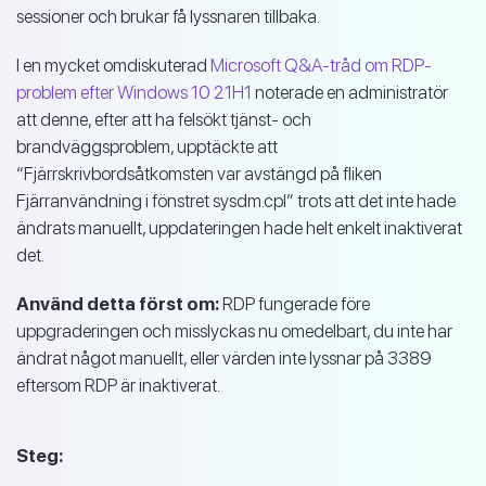
sessioner och brukar få lyssnaren tillbaka.
I en mycket omdiskuterad
Microsoft Q&A-tråd om RDP-
problem efter Windows 10 21H1
noterade en administratör
att denne, efter att ha felsökt tjänst- och
brandväggsproblem, upptäckte att
“Fjärrskrivbordsåtkomsten var avstängd på fliken
Fjärranvändning i fönstret sysdm.cpl” trots att det inte hade
ändrats manuellt, uppdateringen hade helt enkelt inaktiverat
det.
Använd detta först om:
RDP fungerade före
uppgraderingen och misslyckas nu omedelbart, du inte har
ändrat något manuellt, eller värden inte lyssnar på 3389
eftersom RDP är inaktiverat.
Steg: