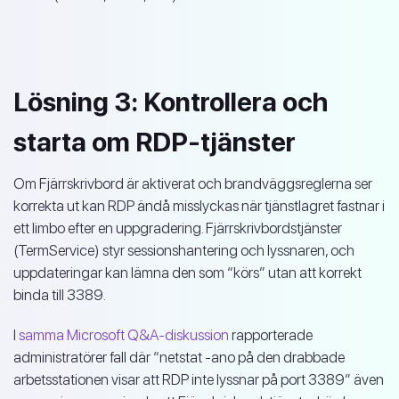
Lösning 3: Kontrollera och
starta om RDP-tjänster
Om Fjärrskrivbord är aktiverat och brandväggsreglerna ser
korrekta ut kan RDP ändå misslyckas när tjänstlagret fastnar i
ett limbo efter en uppgradering. Fjärrskrivbordstjänster
(TermService) styr sessionshantering och lyssnaren, och
uppdateringar kan lämna den som “körs” utan att korrekt
binda till 3389.
I
samma Microsoft Q&A-diskussion
rapporterade
administratörer fall där “netstat -ano på den drabbade
arbetsstationen visar att RDP inte lyssnar på port 3389” även