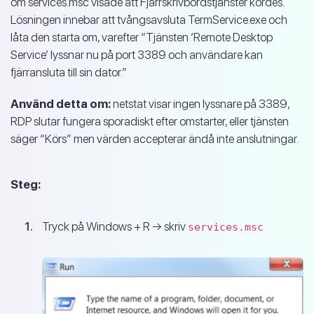
om services.msc visade att Fjärrskrivbordstjänster kördes.
Lösningen innebar att tvångsavsluta TermService.exe och
låta den starta om, varefter “Tjänsten ‘Remote Desktop
Service’ lyssnar nu på port 3389 och användare kan
fjärransluta till sin dator.”
Använd detta om:
netstat visar ingen lyssnare på 3389,
RDP slutar fungera sporadiskt efter omstarter, eller tjänsten
säger “Körs” men värden accepterar ändå inte anslutningar.
Steg:
Tryck på Windows + R → skriv
services.msc