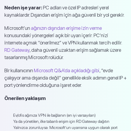
Neden işe yarar:
PC adları ve özel IP adresleri yerel
kaynaklardır. Dışarıdan erişim için ağa güvenli bir yol gerekir.
Microsoft’un
ağınızın dışından erişime izin verme
konusundaki yönergeleri açık bir uyarı içerir: PC’nizi
internete açmak “önerilmez” ve VPN kullanmak tercih edilir.
RD Gateway
, daha güvenli uzaktan erişim sağlamak üzere
tasarlanmış Microsoft rolüdür.
Bir kullanıcının
Microsoft Q&A’da açıkladığı gibi
, “evde
çalışıyor ama dışarıda değil” genellikle eksik adımın genel IP +
port yönlendirme olduğuna işaret eder.
Önerilen yaklaşım
Ev/ofis ağınıza VPN ile bağlanın (en iyi varsayılan)
Ya da yönetilen, ilke tabanlı erişim için RD Gateway dağıtın
Yalnızca zorunluysa: Microsoft’un uyarısına uygun olarak port