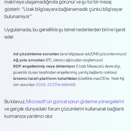
makineye ulaşamadığında görünür ve şu tür bir mesaj
gösterir: “Uzak bilgisayara bağlanamadık çünkü bilgisayar
bulunamıyor.”
Uygulamada, bu genellikle şu temel nedenlerden birine işaret
eder:
Ad çözümleme sorunları
(ana bilgisayar adı/DNS çözümlenmiyor)
Ağ yolu sorunları
(PC, istemci ağınızdan erişilemiyor)
RDP engellenmiş veya dinlemiyor
(Uzak Masaüstü devre dışı,
güvenlik duvarı tarafından engellenmiş, yanlış bağlantı noktası)
İstemci tarafı platform tuhaflıkları
(özellikle macOS’te: Yerel Ağ
izin sorunları
2024–2025’te bildirildi
)
Bu kılavuz,
Microsoft’un güncel sorun giderme yönergelerini
ve gerçek dünyadaki forum çözümlerini kullanarak bağlantı
kurmanıza yardımcı olur.