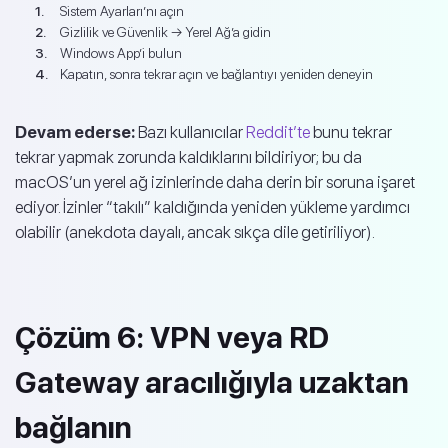
Sistem Ayarları’nı açın
Gizlilik ve Güvenlik → Yerel Ağ’a gidin
Windows App’i bulun
Kapatın, sonra tekrar açın ve bağlantıyı yeniden deneyin
Devam ederse:
Bazı kullanıcılar
Reddit’te
bunu tekrar
tekrar yapmak zorunda kaldıklarını bildiriyor; bu da
macOS’un yerel ağ izinlerinde daha derin bir soruna işaret
ediyor. İzinler “takılı” kaldığında yeniden yükleme yardımcı
olabilir (anekdota dayalı, ancak sıkça dile getiriliyor).
Çözüm 6: VPN veya RD
Gateway aracılığıyla uzaktan
bağlanın