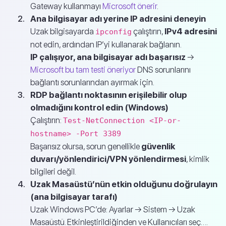
Gateway kullanmayı
Microsoft önerir
.
Ana bilgisayar adı yerine IP adresini deneyin
Uzak bilgisayarda
çalıştırın,
IPv4 adresini
ipconfig
not edin, ardından IP’yi kullanarak bağlanın.
IP çalışıyor, ana bilgisayar adı başarısız
→
Microsoft bu tam testi öneriyor
DNS sorunlarını
bağlantı sorunlarından ayırmak için.
RDP bağlantı noktasının erişilebilir olup
olmadığını kontrol edin (Windows)
Çalıştırın:
Test-NetConnection <IP-or-
hostname> -Port 3389
Başarısız olursa, sorun genellikle
güvenlik
duvarı/yönlendirici/VPN yönlendirmesi
, kimlik
bilgileri değil.
Uzak Masaüstü’nün etkin olduğunu doğrulayın
(ana bilgisayar tarafı)
Uzak Windows PC’de: Ayarlar → Sistem → Uzak
Masaüstü. Etkinleştirildiğinden ve Kullanıcıları seç….