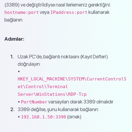
(3389) ve değiştirildiyse nasıl ilerlemeniz gerektiğini:
veya
kullanarak
hostname:port
IPaddress:port
bağlanın.
Adımlar:
Uzak PC’de, bağlantı noktasını (Kayıt Defteri)
doğrulayın:
•
HKEY_LOCAL_MACHINE\SYSTEM\CurrentControlS
et\Control\Terminal
Server\WinStations\RDP-Tcp
•
varsayılan olarak 3389 olmalıdır
PortNumber
3389 değilse, şunu kullanarak bağlanın:
•
(örnek)
192.168.1.50:3390