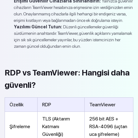
Erişimi Güvenilir Cihazlarla Sınırlandırın:
Yalnızca güvenilir
cihazların TeamViewer hesabınıza erişmesine izin verdiğinizden emin
olun. Onaylanmamış cihazlarla ilgili herhangi bir endişeniz varsa,
erişimi kısıtlayın veya bağlanmadan önce ek doğrulama isteyin.
Yazılımı Güncel Tutun:
Düzenli güncellemeler güvenliği
sürdürmenin anahtarıdır. TeamViewer, güvenlik açıklarını yamalamak
için sık sık güncellemeler yayınlar, bu yüzden istemcinizin her
zaman güncel olduğundan emin olun.
RDP vs TeamViewer: Hangisi daha
güvenli?
Özellik
RDP
TeamViewer
TLS (Aktarım
256 bit AES +
Şifreleme
Katmanı
RSA-4096 (uçtan
Güvenliği)
uca şifreleme)