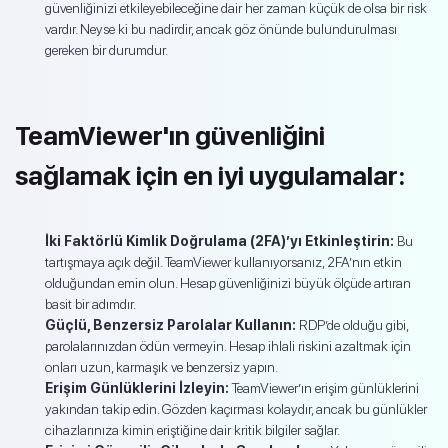
güvenliğinizi etkileyebileceğine dair her zaman küçük de olsa bir risk
vardır. Neyse ki bu nadirdir, ancak göz önünde bulundurulması
gereken bir durumdur.
TeamViewer'ın güvenliğini
sağlamak için en iyi uygulamalar:
İki Faktörlü Kimlik Doğrulama (2FA)’yı Etkinleştirin:
Bu
tartışmaya açık değil. TeamViewer kullanıyorsanız, 2FA’nın etkin
olduğundan emin olun. Hesap güvenliğinizi büyük ölçüde artıran
basit bir adımdır.
Güçlü, Benzersiz Parolalar Kullanın:
RDP’de olduğu gibi,
parolalarınızdan ödün vermeyin. Hesap ihlali riskini azaltmak için
onları uzun, karmaşık ve benzersiz yapın.
Erişim Günlüklerini İzleyin:
TeamViewer’ın erişim günlüklerini
yakından takip edin. Gözden kaçırması kolaydır, ancak bu günlükler
cihazlarınıza kimin eriştiğine dair kritik bilgiler sağlar.