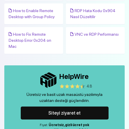
How to Enable Remote
RDP Hata Kodu 0x904
Desktop with Group Policy
Nasıl Düzeltilir
How to Fix Remote
VNC ve RDP Performansı
Desktop Error 0x204 on
Mac
HelpWire
4.8
Ücretsiz ve basit uzak masaüstü yazılımıyla
uzaktan desteği güçlendirin.
Siteyi ziyaret et
Fiyat:
Ücretsiz, gizli ücret yok