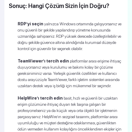
Sonuç: Hangi Çözüm Sizin İçin Doğru?
RDP’yi seçin
yalnızca Windows ortamında çalışıyorsanız ve
onu güvenli bir şekilde yapılandırıp yönetme konusunda
uzmanlığa sahipseniz. RDP yüksek derecede özelleştirilebilir ve
doğru şekilde güvence altına alındığında kurumsal düzeyde
kontrol için güvenilir bir seçenek olabilir.
TeamViewer’ı tercih edin
platformlar arası erişime ihtiyaç
duyuyorsanız veya kurulumu ve bakımı kolay bir çözüme
gereksiniminiz varsa. Yerleşik güvenlik özellikleri ve kullanıcı
dostu arayüzüyle TeamViewer, farklı işletim sistemleri arasında
uzaktan destek veya iş birliği için mükemmel bir seçimdir.
HelpWire’ı tercih edin
basit, hızlı ve güvenli bir uzaktan
erişim çözümüne ihtiyaç duyan tek başına çalışan bir
profesyonelseniz ya da küçük veya orta ölçekli bir işletmenin
parçasıysanız. HelpWire’ın sezgisel tasarımı, platformlar arası
uyumluluğu ve müşteri desteğine odaklanması, güvenlikten
ödün vermeden kullanım kolaylığını önceliklendiren ekipler için