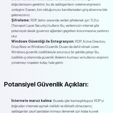
doğrulamasını gerektirir; bu da saldırganların sisteme erişmesini
zorlaştırır. Esasen, kim olduğunuzu kanıtlamadan giriş ekranına bile
gelemezsiniz.
Şifreleme:
RDP, iletim sırasında verileri şifrelemek için TLS’yi
(Transport Layer Security) kullanır. Bu, verilerinizin internet gibi
potansiyel olarak güvensiz ağlardan geçerken korunmasına yardımcı
olur.
Windows Güvenliği ile Entegrasyon:
RDP, Active Directory,
Grup İlkesi ve Windows Güvenlik Duvarı da dahil olmak üzere
Windows güvenlik özellikleriyle sorunsuz bir şekilde çalışır. Bu,
özellikle iş ortamında güvenlik ilkelerini kurmayı ve kullanıcı erişimini
yönetmeyi nispeten kolay hale getirir.
Potansiyel Güvenlik Açıkları:
İnternete maruz kalma:
Burada işler karmaşıklaşıyor. RDP’yi
doğrudan internete açmak risklidir ve dikkatli olmazsanız,
saldırganlar zayıf parolaları kırmayı denemek için kaba kuvvet