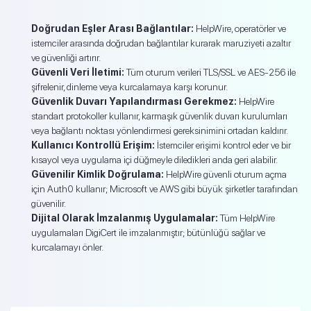
Doğrudan Eşler Arası Bağlantılar:
HelpWire, operatörler ve
istemciler arasında doğrudan bağlantılar kurarak maruziyeti azaltır
ve güvenliği artırır.
Güvenli Veri İletimi:
Tüm oturum verileri TLS/SSL ve AES-256 ile
şifrelenir, dinleme veya kurcalamaya karşı korunur.
Güvenlik Duvarı Yapılandırması Gerekmez:
HelpWire
standart protokoller kullanır, karmaşık güvenlik duvarı kurulumları
veya bağlantı noktası yönlendirmesi gereksinimini ortadan kaldırır.
Kullanıcı Kontrollü Erişim:
İstemciler erişimi kontrol eder ve bir
kısayol veya uygulama içi düğmeyle diledikleri anda geri alabilir.
Güvenilir Kimlik Doğrulama:
HelpWire güvenli oturum açma
için Auth0 kullanır; Microsoft ve AWS gibi büyük şirketler tarafından
güvenilir.
Dijital Olarak İmzalanmış Uygulamalar:
Tüm HelpWire
uygulamaları DigiCert ile imzalanmıştır; bütünlüğü sağlar ve
kurcalamayı önler.