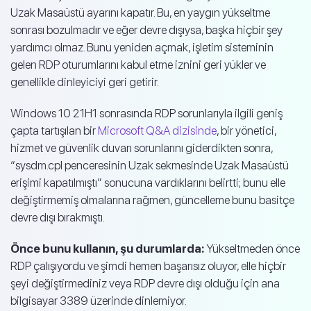
Uzak Masaüstü ayarını kapatır. Bu, en yaygın yükseltme
sonrası bozulmadır ve eğer devre dışıysa, başka hiçbir şey
yardımcı olmaz. Bunu yeniden açmak, işletim sisteminin
gelen RDP oturumlarını kabul etme iznini geri yükler ve
genellikle dinleyiciyi geri getirir.
Windows 10 21H1 sonrasında RDP sorunlarıyla ilgili geniş
çapta tartışılan bir
Microsoft Q&A dizisinde
, bir yönetici,
hizmet ve güvenlik duvarı sorunlarını giderdikten sonra,
“sysdm.cpl penceresinin Uzak sekmesinde Uzak Masaüstü
erişimi kapatılmıştı” sonucuna vardıklarını belirtti; bunu elle
değiştirmemiş olmalarına rağmen, güncelleme bunu basitçe
devre dışı bırakmıştı.
Önce bunu kullanın, şu durumlarda:
Yükseltmeden önce
RDP çalışıyordu ve şimdi hemen başarısız oluyor, elle hiçbir
şeyi değiştirmediniz veya RDP devre dışı olduğu için ana
bilgisayar 3389 üzerinde dinlemiyor.