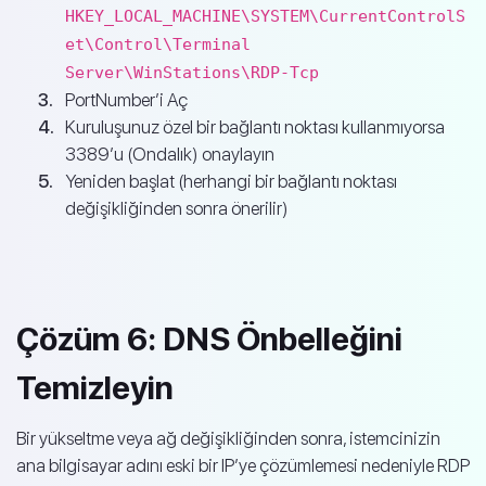
HKEY_LOCAL_MACHINE\SYSTEM\CurrentControlS
et\Control\Terminal
Server\WinStations\RDP-Tcp
PortNumber’i Aç
Kuruluşunuz özel bir bağlantı noktası kullanmıyorsa
3389’u (Ondalık) onaylayın
Yeniden başlat (herhangi bir bağlantı noktası
değişikliğinden sonra önerilir)
Çözüm 6: DNS Önbelleğini
Temizleyin
Bir yükseltme veya ağ değişikliğinden sonra, istemcinizin
ana bilgisayar adını eski bir IP’ye çözümlemesi nedeniyle RDP