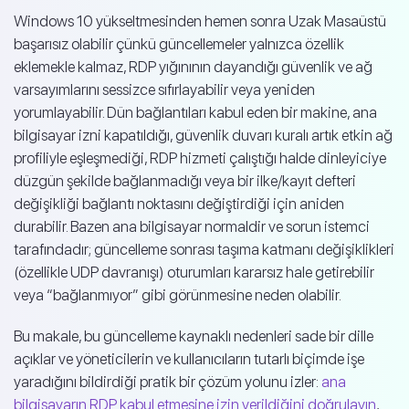
Windows 10 yükseltmesinden hemen sonra Uzak Masaüstü
başarısız olabilir çünkü güncellemeler yalnızca özellik
eklemekle kalmaz, RDP yığınının dayandığı güvenlik ve ağ
varsayımlarını sessizce sıfırlayabilir veya yeniden
yorumlayabilir. Dün bağlantıları kabul eden bir makine, ana
bilgisayar izni kapatıldığı, güvenlik duvarı kuralı artık etkin ağ
profiliyle eşleşmediği, RDP hizmeti çalıştığı halde dinleyiciye
düzgün şekilde bağlanmadığı veya bir ilke/kayıt defteri
değişikliği bağlantı noktasını değiştirdiği için aniden
durabilir. Bazen ana bilgisayar normaldir ve sorun istemci
tarafındadır; güncelleme sonrası taşıma katmanı değişiklikleri
(özellikle UDP davranışı) oturumları kararsız hale getirebilir
veya “bağlanmıyor” gibi görünmesine neden olabilir.
Bu makale, bu güncelleme kaynaklı nedenleri sade bir dille
açıklar ve yöneticilerin ve kullanıcıların tutarlı biçimde işe
yaradığını bildirdiği pratik bir çözüm yolunu izler:
ana
bilgisayarın RDP kabul etmesine izin verildiğini doğrulayın
,