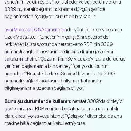
yönetimini ve dinleyiciyi kontrol eder ve güncellemeler onu
3389 numaralı bağlantı noktasına düzgün şekilde
bağlanmadan “çalışıyor” durumda bırakabilir.
aynı Microsoft Q&A tartışması
nda, yöneticiler services.msc
Uzak Masaüstü Hizmetleri’nin çalıştığını gösterse de
“etkilenen iş istasyonunda netstat -ano RDP’nin 3389
numaralı bağlantı noktasında dinlemediğini gösteriyor”
vakalarını bildirdi. Çözüm, TermService.exe’yi zorla durdurup
yeniden başlamasına izin vermeyi içeriyordu; bunun
ardından “‘Remote Desktop Service’ hizmeti artık 3389
numaralı bağlantı noktasını dinliyor ve kullanıcılar
bilgisayarlarına uzaktan bağlanabiliyor.”
Bunu şu durumlarda kullanın:
netstat 3389’da dinleyici
göstermiyorsa, RDP yeniden başlatmalar arasında aralıklı
olarak kesiliyorsa veya hizmet “Çalışıyor” diyor olsa da ana
makine hâlâ bağlantıları kabul etmiyorsa.