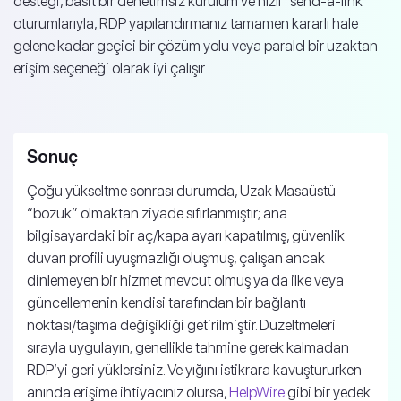
desteği, basit bir denetimsiz kurulum ve hızlı “send-a-link”
oturumlarıyla, RDP yapılandırmanız tamamen kararlı hale
gelene kadar geçici bir çözüm yolu veya paralel bir uzaktan
erişim seçeneği olarak iyi çalışır.
Sonuç
Çoğu yükseltme sonrası durumda, Uzak Masaüstü
“bozuk” olmaktan ziyade sıfırlanmıştır; ana
bilgisayardaki bir aç/kapa ayarı kapatılmış, güvenlik
duvarı profili uyuşmazlığı oluşmuş, çalışan ancak
dinlemeyen bir hizmet mevcut olmuş ya da ilke veya
güncellemenin kendisi tarafından bir bağlantı
noktası/taşıma değişikliği getirilmiştir. Düzeltmeleri
sırayla uygulayın; genellikle tahmine gerek kalmadan
RDP’yi geri yüklersiniz. Ve yığını istikrara kavuştururken
anında erişime ihtiyacınız olursa,
HelpWire
gibi bir yedek